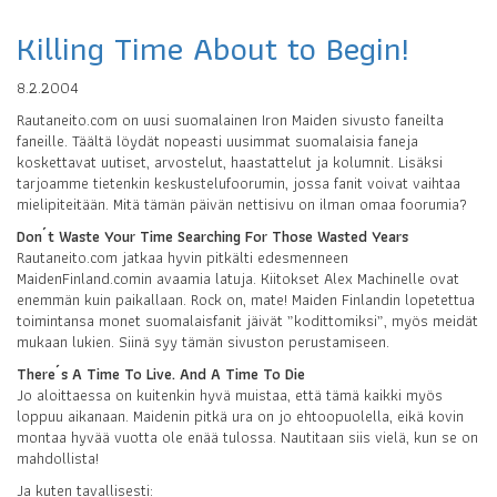
Killing Time About to Begin!
8.2.2004
Rautaneito.com on uusi suomalainen Iron Maiden sivusto faneilta
faneille. Täältä löydät nopeasti uusimmat suomalaisia faneja
koskettavat uutiset, arvostelut, haastattelut ja kolumnit. Lisäksi
tarjoamme tietenkin keskustelufoorumin, jossa fanit voivat vaihtaa
mielipiteitään. Mitä tämän päivän nettisivu on ilman omaa foorumia?
Don´t Waste Your Time Searching For Those Wasted Years
Rautaneito.com jatkaa hyvin pitkälti edesmenneen
MaidenFinland.comin avaamia latuja. Kiitokset Alex Machinelle ovat
enemmän kuin paikallaan. Rock on, mate! Maiden Finlandin lopetettua
toimintansa monet suomalaisfanit jäivät ”kodittomiksi”, myös meidät
mukaan lukien. Siinä syy tämän sivuston perustamiseen.
There´s A Time To Live. And A Time To Die
Jo aloittaessa on kuitenkin hyvä muistaa, että tämä kaikki myös
loppuu aikanaan. Maidenin pitkä ura on jo ehtoopuolella, eikä kovin
montaa hyvää vuotta ole enää tulossa. Nautitaan siis vielä, kun se on
mahdollista!
Ja kuten tavallisesti: