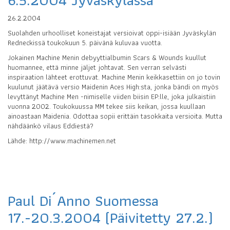
26.2.2004
Suolahden urhoolliset koneistajat versioivat oppi-isiään Jyväskylän
Redneckissä toukokuun 5. päivänä kuluvaa vuotta.
Jokainen Machine Menin debyyttialbumin Scars & Wounds kuullut
huomannee, että minne jäljet johtavat. Sen verran selvästi
inspiraation lähteet erottuvat. Machine Menin keikkasettiin on jo tovin
kuulunut jäätävä versio Maidenin Aces High:sta, jonka bändi on myös
levyttänyt Machine Men -nimiselle viiden biisin EP:lle, joka julkaistiin
vuonna 2002. Toukokuussa MM tekee siis keikan, jossa kuullaan
ainoastaan Maidenia. Odottaa sopii erittäin tasokkaita versioita. Mutta
nähdäänkö vilaus Eddiestä?
Lähde: http://www.machinemen.net
Paul Di´Anno Suomessa
17.-20.3.2004 (Päivitetty 27.2.)