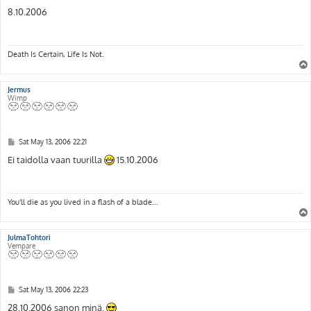
o
s
8.10.2006
t
Death Is Certain, Life Is Not.
Jermus
Wimp
P
Sat May 13, 2006 22:21
o
s
Ei taidolla vaan tuurilla
15.10.2006
t
You'll die as you lived in a flash of a blade...
JulmaTohtori
Vempare
P
Sat May 13, 2006 22:23
o
s
28.10.2006 sanon minä.