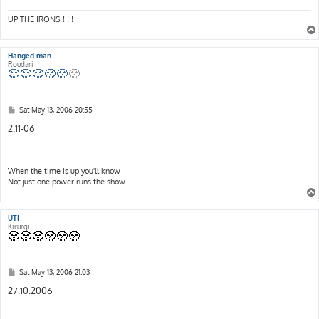
UP THE IRONS ! ! !
Hanged man
Roudari
P
Sat May 13, 2006 20:55
o
s
2.11-06
t
When the time is up you'll know
Not just one power runs the show
UTI
Kirurgi
P
Sat May 13, 2006 21:03
o
s
27.10.2006
t