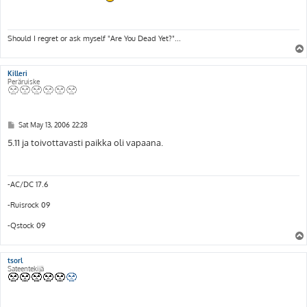
t
Should I regret or ask myself "Are You Dead Yet?"...
Killeri
Peräruiske
P
Sat May 13, 2006 22:28
o
s
5.11 ja toivottavasti paikka oli vapaana.
t
-AC/DC 17.6
-Ruisrock 09
-Qstock 09
tsorl
Sateentekijä