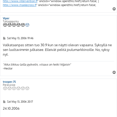
http://www.intervention.fi
" onclick="window.open(this.href);return false; |
http://www.maplecross.fi
" onclick="window.open(this.href);return false;
Viper
Tuhlaajapoika
P
Sat May 13, 2006 19:46
o
s
Valkataanpas sitten tuo 30.9 kun se näytti olevan vapaana. Syksyllä ne
t
sen luultavimmin julkaisee. Elleivät pelitä joulumarkkinoille. No, syksy
nyt.
"Aika liikkuu lailla pyövelin, viisaus on hetki hiljaisin"
-Hector
trooper-75
Peräruiske
P
Sat May 13, 2006 20:17
o
s
24.10.2006
t