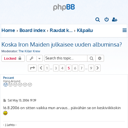
S
e
Home
Board index
Raudat kattoon!
Kilpailu
a
r
Koska Iron Maiden julkaisee uuden albuminsa?
c
Moderator:
The Killer Krew
h
Search
Advanced sear
Locked
Page
5
of
9
1
3
4
5
6
7
9
Previous
…
…
Next
Peccant
Hang-Around
P
Sat May 13, 2006 19:39
o
s
16.8.2006 on sitten vaikka mun arvaus... päivähän se on keskiviikkokin
t
- J.Lehto -