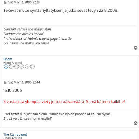
P
Sat May 13, 2006 22:28
o
s
Tekevät mulle synttäriyllätyksen ja julkaisevat levyn 22.8.2006.
t
Gandalf carries the magic staff
Divides the armies in half
In the deeps of Helm's they engage in battle
So insane it'll make you rattle
Doom
Hang-Around
P
Sat May 13, 2006 22:44
o
s
15.10.2006
t
3 vastausta ylempää viety jo tuo päivämäärä. Silmä käteen kaikille!
"Hei tyttö! niin just sää siellä. Haluisitko hyvän panon? Ai et? No hyvä!
Sit sä voit lähtee mun messiin!"
The Clairvoyant
Hang-Around