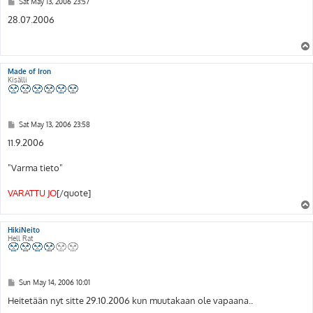
P
Sat May 13, 2006 23:57
o
s
28.07.2006
t
Made of Iron
Kisälli
P
Sat May 13, 2006 23:58
o
s
11.9.2006
t
"Varma tieto"
VARATTU JO
[/quote]
HikiNeito
Hell Rat
P
Sun May 14, 2006 10:01
o
s
Heitetään nyt sitte 29.10.2006 kun muutakaan ole vapaana..
t