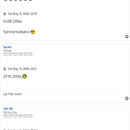
P
Sat May 13, 2006 22:55
o
s
15.08.2006
t
Synttärilahjaksi
Sacke
Wimp
P
Sat May 13, 2006 23:12
o
s
29.10.2006
t
Up The Irons!
TJH '89
Peräruiske