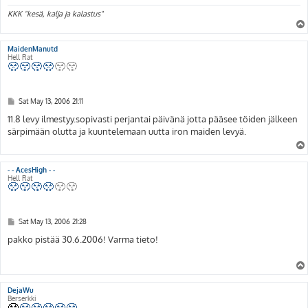
KKK "kesä, kalja ja kalastus"
MaidenManutd
Hell Rat
P
Sat May 13, 2006 21:11
o
s
11.8 levy ilmestyy.sopivasti perjantai päivänä jotta pääsee töiden jälkeen
t
särpimään olutta ja kuuntelemaan uutta iron maiden levyä.
- - AcesHigh - -
Hell Rat
P
Sat May 13, 2006 21:28
o
s
pakko pistää 30.6.2006! Varma tieto!
t
DejaWu
Berserkki