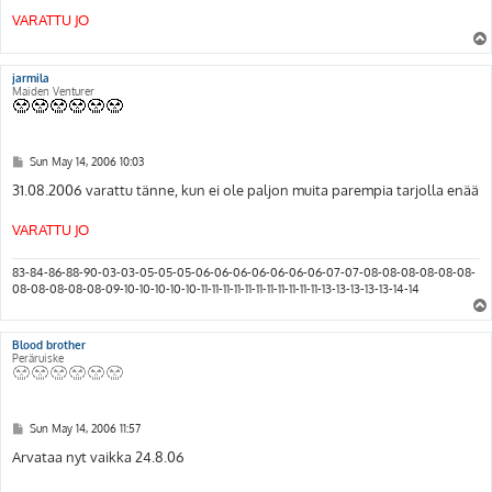
VARATTU JO
jarmila
Maiden Venturer
P
Sun May 14, 2006 10:03
o
s
31.08.2006 varattu tänne, kun ei ole paljon muita parempia tarjolla enää
t
VARATTU JO
83-84-86-88-90-03-03-05-05-05-06-06-06-06-06-06-06-07-07-08-08-08-08-08-08-
08-08-08-08-08-09-10-10-10-10-10-11-11-11-11-11-11-11-11-11-11-11-13-13-13-13-13-14-14
Blood brother
Peräruiske
P
Sun May 14, 2006 11:57
o
s
Arvataa nyt vaikka 24.8.06
t