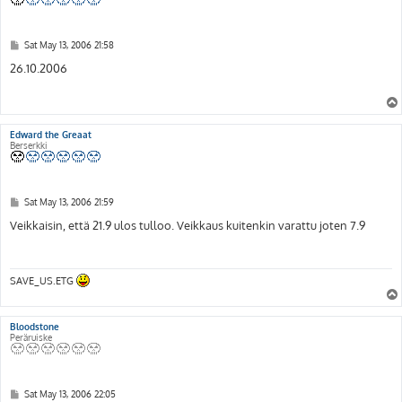
P
Sat May 13, 2006 21:58
o
s
26.10.2006
t
Edward the Greaat
Berserkki
P
Sat May 13, 2006 21:59
o
s
Veikkaisin, että 21.9 ulos tulloo. Veikkaus kuitenkin varattu joten 7.9
t
SAVE_US.ETG
Bloodstone
Peräruiske
P
Sat May 13, 2006 22:05