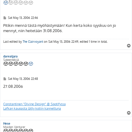
P
Sat May 13, 2006 22:46
o
s
Pitikin mennä tästä myöhästymään! Kun kerta koko syyskuu on jo
t
mennyt, niin heitetään 31.08.2006.
Last edited by
The Clairvoyant
on Sat May 13, 2006 22:49, edited 1 time in total.
darealjyra
Sateentekijä
P
Sat May 13, 2006 22:48
o
s
27.08.2006
t
Constantinen "Divine Design" @ Spotifyssa
Lafkan kaupasta lätty kotiin kannettuna
Hese
Maiden Venturer