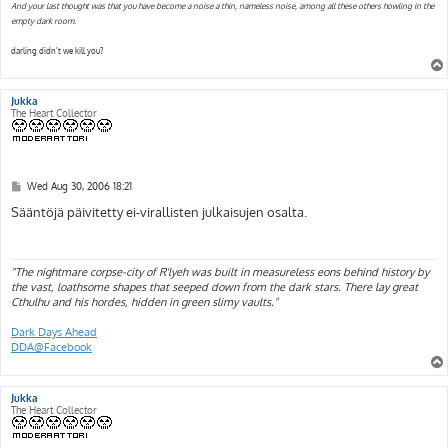
And your last thought was that you have become a noise a thin, nameless noise, among all these others howling in the
empty dark room.
darling didn't we kill you?
Jukka
The Heart Collector
P
Wed Aug 30, 2006 18:21
o
s
Sääntöjä päivitetty ei-virallisten julkaisujen osalta.
t
"The nightmare corpse-city of R'lyeh was built in measureless eons behind history by
the vast, loathsome shapes that seeped down from the dark stars. There lay great
Cthulhu and his hordes, hidden in green slimy vaults."
Dark Days Ahead
DDA@Facebook
Jukka
The Heart Collector