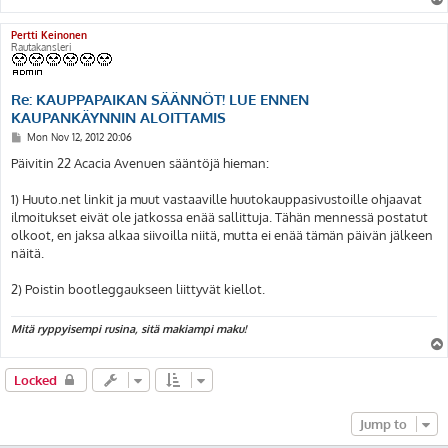
Pertti Keinonen
Rautakansleri
Re: KAUPPAPAIKAN SÄÄNNÖT! LUE ENNEN
KAUPANKÄYNNIN ALOITTAMIS
P
Mon Nov 12, 2012 20:06
o
s
Päivitin 22 Acacia Avenuen sääntöjä hieman:
t
1) Huuto.net linkit ja muut vastaaville huutokauppasivustoille ohjaavat
ilmoitukset eivät ole jatkossa enää sallittuja. Tähän mennessä postatut
olkoot, en jaksa alkaa siivoilla niitä, mutta ei enää tämän päivän jälkeen
näitä.
2) Poistin bootleggaukseen liittyvät kiellot.
Mitä ryppyisempi rusina, sitä makiampi maku!
Locked
Jump to