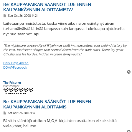
Re: KAUPPAPAIKAN SÄÄNNÖT! LUE ENNEN
KAUPANKÄYNNIN ALOITTAMISTA!
P
Sun Oct 26, 2008 14:21
o
s
Laitetaanpa muistutusta, koska viime aikoina on esiintynyt aivan
t
turhanpäiväistä lätinää langassa kuin langassa. Lukekaapa ajatuksella
nyt nuo säännöt läpi.
"The nightmare corpse-city of R'lyeh was built in measureless eons behind history by
the vast, loathsome shapes that seeped down from the dark stars. There lay great
Cthulhu and his hordes, hidden in green slimy vaults."
Dark Days Ahead
DDA@Facebook
The Prisoner
Bugstomper
Re: KAUPPAPAIKAN SÄÄNNÖT! LUE ENNEN
KAUPANKÄYNNIN ALOITTAMIS
P
Sat Apr 09, 2011 21:16
o
s
Päivitin sääntöjä otsikon M,O,V -kirjainten osalta kun ei kaikki sitä
t
vielä(kään) hallitse.