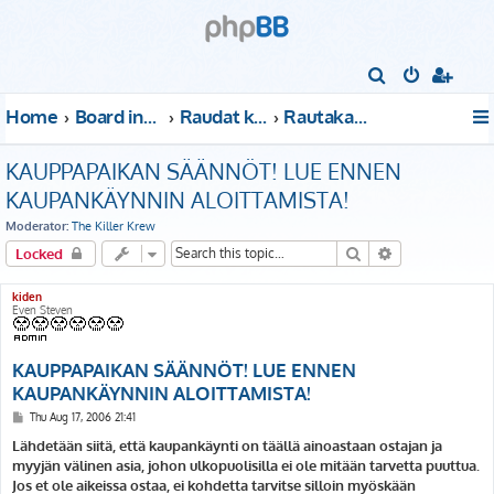
S
e
Home
Board index
Raudat kattoon!
Rautakauppa - 22 Acacia Avenue
a
r
KAUPPAPAIKAN SÄÄNNÖT! LUE ENNEN
c
KAUPANKÄYNNIN ALOITTAMISTA!
h
Moderator:
The Killer Krew
Search
Advanced sear
Locked
kiden
Even Steven
KAUPPAPAIKAN SÄÄNNÖT! LUE ENNEN
KAUPANKÄYNNIN ALOITTAMISTA!
P
Thu Aug 17, 2006 21:41
o
s
Lähdetään siitä, että kaupankäynti on täällä ainoastaan ostajan ja
t
myyjän välinen asia, johon ulkopuolisilla ei ole mitään tarvetta puuttua.
Jos et ole aikeissa ostaa, ei kohdetta tarvitse silloin myöskään