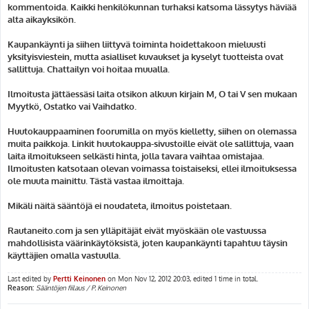
kommentoida. Kaikki henkilökunnan turhaksi katsoma lässytys häviää
alta aikayksikön.
Kaupankäynti ja siihen liittyvä toiminta hoidettakoon mieluusti
yksityisviestein, mutta asialliset kuvaukset ja kyselyt tuotteista ovat
sallittuja. Chattailyn voi hoitaa muualla.
Ilmoitusta jättäessäsi laita otsikon alkuun kirjain M, O tai V sen mukaan
Myytkö, Ostatko vai Vaihdatko.
Huutokauppaaminen foorumilla on myös kielletty, siihen on olemassa
muita paikkoja. Linkit huutokauppa-sivustoille eivät ole sallittuja, vaan
laita ilmoitukseen selkästi hinta, jolla tavara vaihtaa omistajaa.
Ilmoitusten katsotaan olevan voimassa toistaiseksi, ellei ilmoituksessa
ole muuta mainittu. Tästä vastaa ilmoittaja.
Mikäli näitä sääntöjä ei noudateta, ilmoitus poistetaan.
Rautaneito.com ja sen ylläpitäjät eivät myöskään ole vastuussa
mahdollisista väärinkäytöksistä, joten kaupankäynti tapahtuu täysin
käyttäjien omalla vastuulla.
Last edited by
Pertti Keinonen
on Mon Nov 12, 2012 20:03, edited 1 time in total.
Reason:
Sääntöjen fiilaus / P. Keinonen