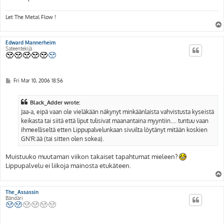
Let The Metal Flow !
Edward Mannerheim
Sateentekijä
P
Fri Mar 10, 2006 18:56
o
s
t
Black_Adder wrote:
Jaa-a, eipä vaan ole vieläkään näkynyt minkäänlaista vahvistusta kyseistä
keikasta tai siitä että liput tulisivat maanantaina myyntiin.... tuntuu vaan
ihmeelliseltä etten Lippupalvelunkaan sivuilta löytänyt mitään koskien
GN'R:ää (tai sitten olen sokea).
Muistuuko muutaman viikon takaiset tapahtumat mieleen?
Lippupalvelu ei liikoja mainosta etukäteen.
The_Assassin
Bändäri