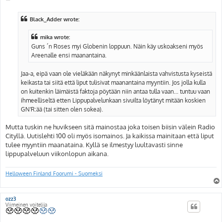
o
s
t
Black_Adder wrote:
mika wrote:
Guns ´n Roses myi Globenin loppuun. Näin käy uskoakseni myös
Areenalle ensi maanantaina.
Jaa-a, eipä vaan ole vieläkään näkynyt minkäänlaista vahvistusta kyseistä
keikasta tai siitä että liput tulisivat maanantaina myyntiin. Jos jolla kulla
on kuitenkin läimäistä faktoja pöytään niin antaa tulla vaan... tuntuu vaan
ihmeelliseltä etten Lippupalvelunkaan sivuilta löytänyt mitään koskien
GN'R:ää (tai sitten olen sokea).
Mutta tuskin ne huvikseen sitä mainostaa joka toisen biisin välein Radio
Cityllä. Uutislehti 100 oli myös isomainos. Ja kaikissa mainitaan että liput
tulee myyntiin maanataina. Kyllä se ilmestyy luultavasti sinne
lippupalveluun viikonlopun aikana.
Helloween Finland Foorumi - Suomeksi
ozz3
Viimeinen voitelija