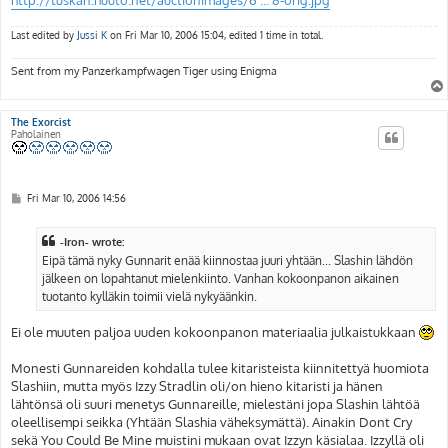
Last edited by
Jussi K
on Fri Mar 10, 2006 15:04, edited 1 time in total.
Sent from my Panzerkampfwagen Tiger using Enigma
The Exorcist
Paholainen
P
Fri Mar 10, 2006 14:56
o
s
t
-Iron- wrote:
Eipä tämä nyky Gunnarit enää kiinnostaa juuri yhtään... Slashin lähdön
jälkeen on lopahtanut mielenkiinto. Vanhan kokoonpanon aikainen
tuotanto kylläkin toimii vielä nykyäänkin.
Ei ole muuten paljoa uuden kokoonpanon materiaalia julkaistukkaan
Monesti Gunnareiden kohdalla tulee kitaristeista kiinnitettyä huomiota
Slashiin, mutta myös Izzy Stradlin oli/on hieno kitaristi ja hänen
lähtönsä oli suuri menetys Gunnareille, mielestäni jopa Slashin lähtöä
oleellisempi seikka (Yhtään Slashia väheksymättä). Ainakin Dont Cry
sekä You Could Be Mine muistini mukaan ovat Izzyn käsialaa. Izzyllä oli