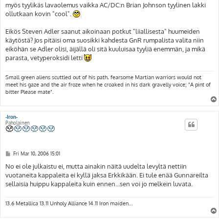
myös tyylikäs lavaolemus vaikka AC/DC:n Brian Johnson tyylinen lakki
ollutkaan kovin "cool".
Eikös Steven Adler saanut aikoinaan potkut "liiallisesta" huumeiden
käytöstä? Jos pitäisi oma suosikki kahdesta GnR rumpalista valita niin
eiköhän se Adler olisi, äijällä oli sitä kuuluisaa tyyliä enemmän, ja mikä
parasta, vetyperoksidi letti
Small green aliens scuttled out of his path, fearsome Martian warriors would not
meet his gaze and the air froze when he croaked in his dark gravelly voice; "A pint of
bitter Please mate".
-Iron-
Paholainen
P
Fri Mar 10, 2006 15:01
o
s
No ei ole julkaistu ei, mutta ainakin näitä uudelta levyltä nettiin
t
vuotaneita kappaleita ei kyllä jaksa Erkkikään. Ei tule enää Gunnareilta
sellaisia huippu kappaleita kuin ennen...sen voi jo melkein luvata.
13.6 Metallica 13.11 Unholy Alliance 14.11 Iron maiden...