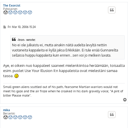
The Exorcist
Paholainen
P
Fri Mar 10, 2006 15:24
o
s
t
-Iron- wrote:
No ei ole julkaistu ei, mutta ainakin näitä uudelta levyltä nettiin
vuotaneita kappaleita ei kyllä jaksa Erkkikään. Ei tule enää Gunnareilta
sellaisia huippu kappaleita kuin ennen...sen voi jo melkein luvata.
Aye, ei oikein nuo kappaleet saaneet mielenkiintoa heräämään, toisaalta
esim. puolet Use Your Illusion II:n kappaleista ovat mielestäni samaa
tasoa.
Small green aliens scuttled out of his path, fearsome Martian warriors would not
meet his gaze and the air froze when he croaked in his dark gravelly voice; "A pint of
bitter Please mate".
mika
Berserkki