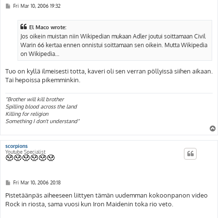
P
Fri Mar 10, 2006 19:32
o
s
t
El Maco wrote:
Jos oikein muistan niin Wikipedian mukaan Adler joutui soittamaan Civil
Warin 66 kertaa ennen onnistui soittamaan sen oikein. Mutta Wikipedia
on Wikipedia...
Tuo on kyllä ilmeisesti totta, kaveri oli sen verran pöllyissä siihen aikaan.
Tai hepoissa pikemminkin.
"Brother will kill brother
Spilling blood across the land
Killing for religion
Something I don't understand"
scorpions
Youtube Specialist
P
Fri Mar 10, 2006 20:18
o
s
Pistetäänpäs aiheeseen liittyen tämän uudemman kokoonpanon video
t
Rock in riosta, sama vuosi kun Iron Maidenin toka rio veto.