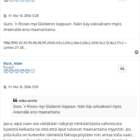
P
Fri Mar 10, 2006 12:28
o
s
Guns ´n Roses myi Globenin loppuun. Näin käy uskoakseni myös
t
Areenalle ensi maanantaina.
1986,1990,92,93,95,96,98,99,2000,03x2,05x2,06x2,08x2,2010,11x2,13,16x2,17x2 +
Lontoo 27-28...
Black_Adder
Roudari
P
Fri Mar 10, 2006 13:10
o
s
t
mika wrote:
Guns ´n Roses myi Globenin loppuun. Näin käy uskoakseni myös
Areenalle ensi maanantaina.
Jaa-a, eipä vaan ole vieläkään näkynyt minkäänlaista vahvistusta
kyseistä keikasta tai siitä että liput tulisivat maanantaina myyntiin. Jos
jolla kulla on kuitenkin läimäistä faktoja pöytään niin antaa tulla vaan...