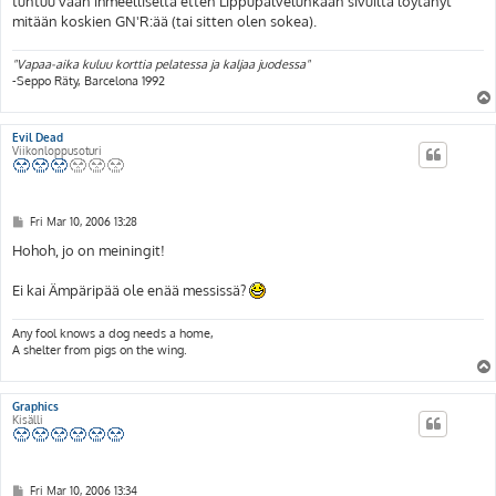
tuntuu vaan ihmeelliseltä etten Lippupalvelunkaan sivuilta löytänyt
mitään koskien GN'R:ää (tai sitten olen sokea).
"Vapaa-aika kuluu korttia pelatessa ja kaljaa juodessa"
-Seppo Räty, Barcelona 1992
Evil Dead
Viikonloppusoturi
P
Fri Mar 10, 2006 13:28
o
s
Hohoh, jo on meiningit!
t
Ei kai Ämpäripää ole enää messissä?
Any fool knows a dog needs a home,
A shelter from pigs on the wing.
Graphics
Kisälli
P
Fri Mar 10, 2006 13:34