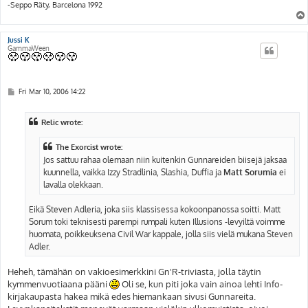
-Seppo Räty, Barcelona 1992
Jussi K
GammaWeen
P
Fri Mar 10, 2006 14:22
o
s
t
Relic wrote:
The Exorcist wrote:
Jos sattuu rahaa olemaan niin kuitenkin Gunnareiden biisejä jaksaa
kuunnella, vaikka Izzy Stradlinia, Slashia, Duffia ja
Matt Sorumia
ei
lavalla olekkaan.
Eikä Steven Adleria, joka siis klassisessa kokoonpanossa soitti. Matt
Sorum toki teknisesti parempi rumpali kuten Illusions -levyiltä voimme
huomata, poikkeuksena Civil War kappale, jolla siis vielä mukana Steven
Adler.
Heheh, tämähän on vakioesimerkkini Gn'R-triviasta, jolla täytin
kymmenvuotiaana pääni
Oli se, kun piti joka vain ainoa lehti Info-
kirjakaupasta hakea mikä edes hiemankaan sivusi Gunnareita.