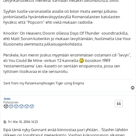
Levynkansitekstit menevät varmaan vieläkin ulkomuistista..oivoi.
Syyhän tuolle varsinaiselle asialle oli biisin muita aiempi julkaisu
jonkinlaisella hyväntekeväisyyslevyllä Romanialaisten katulasten
hyväksi; että "Popcorn" ehti vielä mukaan raidoille.
Knockin' On Heavens Doorin ollessa Days Of Thunder -soundtrackilla,
ehti Matt Sorum kuitenkin jo mukaan levyttämään, huolimatta Use Your
Illusioneita aiemmasta julkaisuajankohdasta.
Perskele, kun menin joskus myymään ensimmäisen ostamani cd-"levyn",
eli You Could Be Mine -sinkun T2-kannella
Isosiskon 1989
'testamenttaama' Lies -kasetti on sentään ensipainosta, jossa sen
tyttösen tissikuvaa ei ole sensuroitu.
Sent from my Panzerkampfwagen Tiger using Enigma
-Iron-
Paholainen
P
Fri Mar 10, 2006 14:23
o
s
Eipä tämä nyky Gunnarit enää kiinnostaa juuri yhtään... Slashin lähdön
t
jälkeen on lopahtanut mielenkiinto. Vanhan kokoonpanon aikainen