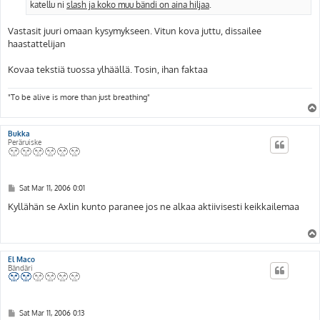
katellu ni
slash ja koko muu bändi on aina hiljaa
.
Vastasit juuri omaan kysymykseen. Vitun kova juttu, dissailee
haastattelijan
Kovaa tekstiä tuossa ylhäällä. Tosin, ihan faktaa
"To be alive is more than just breathing"
Bukka
Peräruiske
P
Sat Mar 11, 2006 0:01
o
s
Kyllähän se Axlin kunto paranee jos ne alkaa aktiivisesti keikkailemaa
t
El Maco
Bändäri
P
Sat Mar 11, 2006 0:13