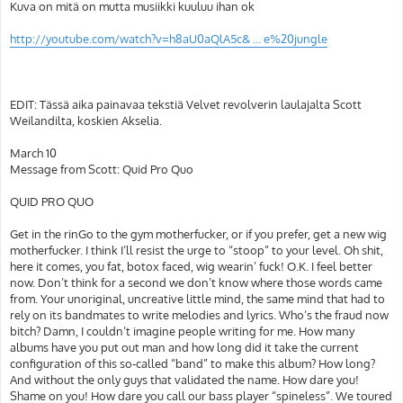
Kuva on mitä on mutta musiikki kuuluu ihan ok
http://youtube.com/watch?v=h8aU0aQlA5c& ... e%20jungle
EDIT: Tässä aika painavaa tekstiä Velvet revolverin laulajalta Scott
Weilandilta, koskien Akselia.
March 10
Message from Scott: Quid Pro Quo
QUID PRO QUO
Get in the rinGo to the gym motherfucker, or if you prefer, get a new wig
motherfucker. I think I’ll resist the urge to “stoop” to your level. Oh shit,
here it comes, you fat, botox faced, wig wearin’ fuck! O.K. I feel better
now. Don’t think for a second we don’t know where those words came
from. Your unoriginal, uncreative little mind, the same mind that had to
rely on its bandmates to write melodies and lyrics. Who’s the fraud now
bitch? Damn, I couldn’t imagine people writing for me. How many
albums have you put out man and how long did it take the current
configuration of this so-called “band” to make this album? How long?
And without the only guys that validated the name. How dare you!
Shame on you! How dare you call our bass player “spineless”. We toured