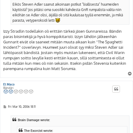
Eikös Steven Adler saanut aikoinaan potkut "liiallisesta" huumeiden
käytöstä? Jos pitäisi oma suosikki kahdesta GnR rumpalista valita niin
eiköhän se Adler olisi, äijällä oli sitä kuuluisaa tyyliä enemmän, ja mikä
parasta, vetyperoksidi letti
Izzy Stradlin todellakin oli erittäin tärkeä jäsen Gunnareissa. Bändin
paras biisintekijä ja hyvä komppikitaristi. Izzyn lähdön jälkeenhän
Gunnarit eivät ole saaneet mitään muuta aikaan kuin ''The Spaghetti
Incident?'' coverlevyn. Huumeet juuri olivat syy miksi Steven Adler sai
lähtöpassit bändistä. Jostain myös muistan lukeneeni, että Civil Warin
rumpujen soitto levylle kesti erittäin kauan, sillä soittamisesta ei ollut
tulla mitään kun mies oli niin sekaisin. Itsekin pidän Stevenia kuitenkin
parempana rumpalina kuin Matt Sorumia.
El Maco
Bändäri
P
Fri Mar 10, 2006 18:11
o
s
t
Brain Damage wrote:
The Exorcist wrote: