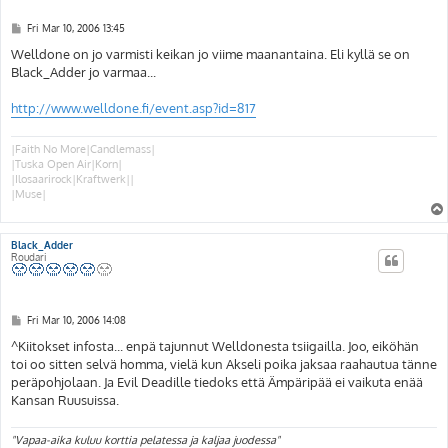
P
Fri Mar 10, 2006 13:45
o
s
Welldone on jo varmisti keikan jo viime maanantaina. Eli kyllä se on
t
Black_Adder jo varmaa...
http://www.welldone.fi/event.asp?id=817
|Faith No More|Candlemass|
|Tuska Open Air|Korn|
|Ilosaarirock|Kraftwerk||
|Muse|
Black_Adder
Roudari
P
Fri Mar 10, 2006 14:08
o
s
^Kiitokset infosta... enpä tajunnut Welldonesta tsiigailla. Joo, eiköhän
t
toi oo sitten selvä homma, vielä kun Akseli poika jaksaa raahautua tänne
peräpohjolaan. Ja Evil Deadille tiedoks että Ämpäripää ei vaikuta enää
Kansan Ruusuissa.
"Vapaa-aika kuluu korttia pelatessa ja kaljaa juodessa"