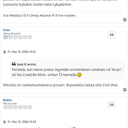
tuotanto kylläkin toimii vielä nykyäänkin.
13.6 Metallica 13.11 Unholy Alliance 14.11 Iron maiden...
Eebo
Hang-Around
P
Fri Mar 10, 2006 14:42
o
s
t
Jussi K wrote:
Perskele, kun menin joskus myymään ensimmäisen ostamani cd-"levyn",
eli You Could Be Mine -sinkun T2-kannella
Minulla on seiskatuumaisena jossain. B-puolella taitaa olla Civil War.
Bukka
Peräruiske
P
Fri Mar 10, 2006 14:44
o