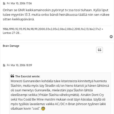
P
Fri Mar 10, 2006 17:06
o
s
Onhan se GNR keikkamainoskin pyörinyt tv:ssa tosi tiuhaan. Kyllä liput
t
tulee myyntiin 13.3. mutta onko bändi heinäkuussa täällä niin sen näkee
sitten keikkapäivänä.
1986,1990,92,93,95,96,98,99,2000,03x2,05x2,06x2,08x2,2010,11x2,13,16x2,17x2 +
Lontoo 27-28...
Brain Damage
P
Fri Mar 10, 2006 18:09
o
s
t
The Exorcist wrote:
Monesti Gunnareiden kohdalla tulee kitaristeista kiinnitettyä huomiota
Slashiin, mutta myös Izzy Stradlin oli/on hieno kitaristi ja hänen lähtönsä
oli suuri menetys Gunnareille, mielestäni jopa Slashin lähtöä
oleellisempi seikka (Yhtään Slashia väheksymättä). Ainakin Dont Cry
sekä You Could Be Mine muistini mukaan ovat Izzyn käsialaa. Izzyllä oli
myös tyylikäs lavaolemus vaikka AC/DC:n Brian Johnson tyylinen lakki
ollutkaan kovin "cool".