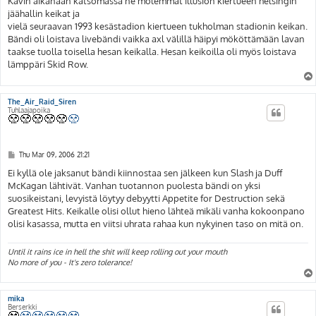
Kävin aikanaan katsomassa ne molemmat illusion kiertueen helsingin
jäähallin keikat ja
vielä seuraavan 1993 kesästadion kiertueen tukholman stadionin keikan.
Bändi oli loistava livebändi vaikka axl välillä häipyi mököttämään lavan
taakse tuolla toisella hesan keikalla. Hesan keikoilla oli myös loistava
lämppäri Skid Row.
The_Air_Raid_Siren
Tuhlaajapoika
P
Thu Mar 09, 2006 21:21
o
s
Ei kyllä ole jaksanut bändi kiinnostaa sen jälkeen kun Slash ja Duff
t
McKagan lähtivät. Vanhan tuotannon puolesta bändi on yksi
suosikeistani, levyistä löytyy debyytti Appetite for Destruction sekä
Greatest Hits. Keikalle olisi ollut hieno lähteä mikäli vanha kokoonpano
olisi kasassa, mutta en viitsi uhrata rahaa kun nykyinen taso on mitä on.
Until it rains ice in hell the shit will keep rolling out your mouth
No more of you - It's zero tolerance!
mika
Berserkki