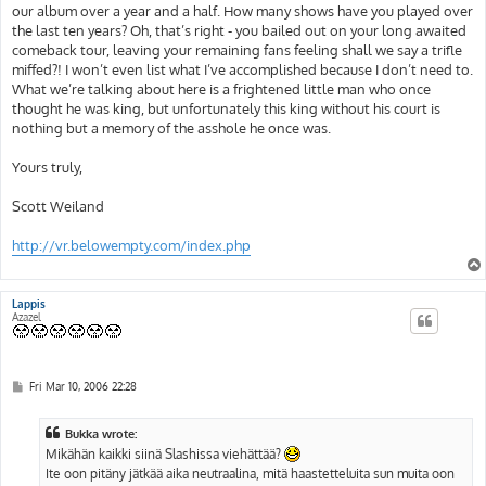
our album over a year and a half. How many shows have you played over
the last ten years? Oh, that’s right - you bailed out on your long awaited
comeback tour, leaving your remaining fans feeling shall we say a trifle
miffed?! I won’t even list what I’ve accomplished because I don’t need to.
What we’re talking about here is a frightened little man who once
thought he was king, but unfortunately this king without his court is
nothing but a memory of the asshole he once was.
Yours truly,
Scott Weiland
http://vr.belowempty.com/index.php
Lappis
Azazel
P
Fri Mar 10, 2006 22:28
o
s
t
Bukka wrote:
Mikähän kaikki siinä Slashissa viehättää?
Ite oon pitäny jätkää aika neutraalina, mitä haastetteluita sun muita oon