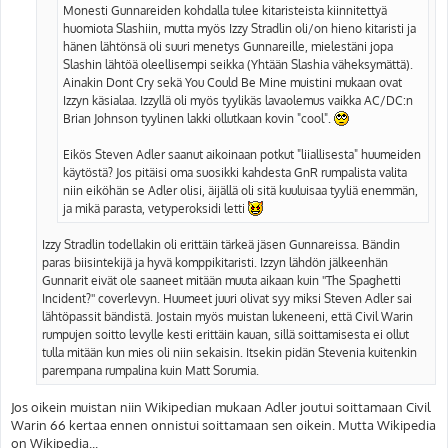
Monesti Gunnareiden kohdalla tulee kitaristeista kiinnitettyä
huomiota Slashiin, mutta myös Izzy Stradlin oli/on hieno kitaristi ja
hänen lähtönsä oli suuri menetys Gunnareille, mielestäni jopa
Slashin lähtöä oleellisempi seikka (Yhtään Slashia väheksymättä).
Ainakin Dont Cry sekä You Could Be Mine muistini mukaan ovat
Izzyn käsialaa. Izzyllä oli myös tyylikäs lavaolemus vaikka AC/DC:n
Brian Johnson tyylinen lakki ollutkaan kovin "cool".
Eikös Steven Adler saanut aikoinaan potkut "liiallisesta" huumeiden
käytöstä? Jos pitäisi oma suosikki kahdesta GnR rumpalista valita
niin eiköhän se Adler olisi, äijällä oli sitä kuuluisaa tyyliä enemmän,
ja mikä parasta, vetyperoksidi letti
Izzy Stradlin todellakin oli erittäin tärkeä jäsen Gunnareissa. Bändin
paras biisintekijä ja hyvä komppikitaristi. Izzyn lähdön jälkeenhän
Gunnarit eivät ole saaneet mitään muuta aikaan kuin ''The Spaghetti
Incident?'' coverlevyn. Huumeet juuri olivat syy miksi Steven Adler sai
lähtöpassit bändistä. Jostain myös muistan lukeneeni, että Civil Warin
rumpujen soitto levylle kesti erittäin kauan, sillä soittamisesta ei ollut
tulla mitään kun mies oli niin sekaisin. Itsekin pidän Stevenia kuitenkin
parempana rumpalina kuin Matt Sorumia.
Jos oikein muistan niin Wikipedian mukaan Adler joutui soittamaan Civil
Warin 66 kertaa ennen onnistui soittamaan sen oikein. Mutta Wikipedia
on Wikipedia...