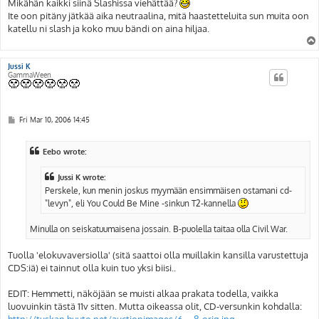
s
Mikähän kaikki siinä Slashissa viehättää?
t
Ite oon pitäny jätkää aika neutraalina, mitä haastetteluita sun muita oon
katellu ni slash ja koko muu bändi on aina hiljaa.
Jussi K
GammaWeen
P
Fri Mar 10, 2006 14:45
o
s
t
Eebo wrote:
Jussi K wrote:
Perskele, kun menin joskus myymään ensimmäisen ostamani cd-
"levyn", eli You Could Be Mine -sinkun T2-kannella
Minulla on seiskatuumaisena jossain. B-puolella taitaa olla Civil War.
Tuolla 'elokuvaversiolla' (sitä saattoi olla muillakin kansilla varustettuja
CDS:iä) ei tainnut olla kuin tuo yksi biisi..
EDIT: Hemmetti, näköjään se muisti alkaa prakata todella, vaikka
luovuinkin tästä 11v sitten. Mutta oikeassa olit, CD-versunkin kohdalla:
http://tuskan.huuto.net/auctionimages/6 ... 8-orig.jpg