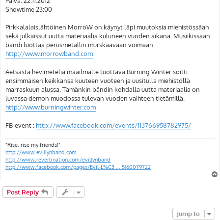
Päivä: 22.11.2012
Showtime 23:00
Pirkkalalaislähtöinen MorroW on käynyt läpi muutoksia miehistössään
sekä julkaissut uutta materiaalia kuluneen vuoden aikana. Musiikissaan
bändi luottaa perusmetallin murskaavaan voimaan.
http://www.morrowband.com
Äetsästä hevimeteliä maailmalle tuottava Burning Winter soitti
ensimmäisen keikkansa kuuteen vuoteen ja uusitulla miehistöllä
marraskuun alussa. Tämänkin bändin kohdalla uutta materiaalia on
luvassa demon muodossa tulevan vuoden vaihteen tietämillä.
http://www.burningwinter.com
FB-event :
http://www.facebook.com/events/113766958782975/
"Rise, rise my friends!"
http://www.evillynband.com
http://www.reverbnation.com/evillynband
http://www.facebook.com/pages/Evil-L%C3 ... 5160079722
Post Reply
Jump to