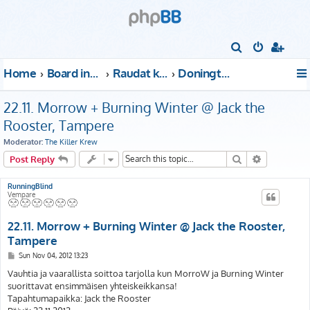
S
e
Home
Board index
Raudat kattoon!
Donington Park
a
r
22.11. Morrow + Burning Winter @ Jack the
c
Rooster, Tampere
h
Moderator:
The Killer Krew
Search
Advanced s
Post Reply
RunningBlind
Vempare
22.11. Morrow + Burning Winter @ Jack the Rooster,
Tampere
P
Sun Nov 04, 2012 13:23
o
s
Vauhtia ja vaarallista soittoa tarjolla kun MorroW ja Burning Winter
t
suorittavat ensimmäisen yhteiskeikkansa!
Tapahtumapaikka: Jack the Rooster