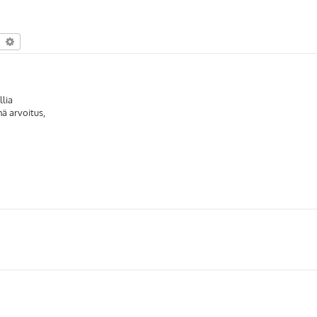
earch
Advanced search
llia
hä arvoitus,