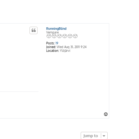
RunningBlind
Vempare
Posts:
19
Joined:
Wed Aug 31, 2011 9:24
Location:
Ylöjärvi
T
o
p
Jump to