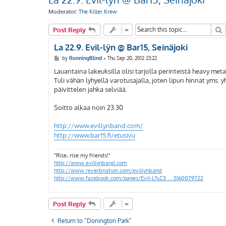
Moderator:
The Killer Krew
S
Post Reply
La 22.9. Evil-lÿn @ Bar15, Seinäjoki
P
by
RunningBlind
»
Thu Sep 20, 2012 23:22
o
s
Lauantaina lakeuksilla olisi tarjolla perinteistä heavy meta
t
Tuli vähän lyhyellä varotusajalla, joten lipun hinnat yms. y
päivittelen jahka selviää.
Soitto alkaa noin 23.30
http://www.evillynband.com/
http://www.bar15.fi/etusivu
"Rise, rise my friends!"
http://www.evillynband.com
http://www.reverbnation.com/evillynband
http://www.facebook.com/pages/Evil-L%C3 ... 5160079722
Post Reply
Return to “Donington Park”