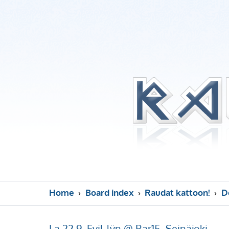
Home
Board index
Raudat kattoon!
D
La 22.9. Evil-lÿn @ Bar15, Seinäjoki