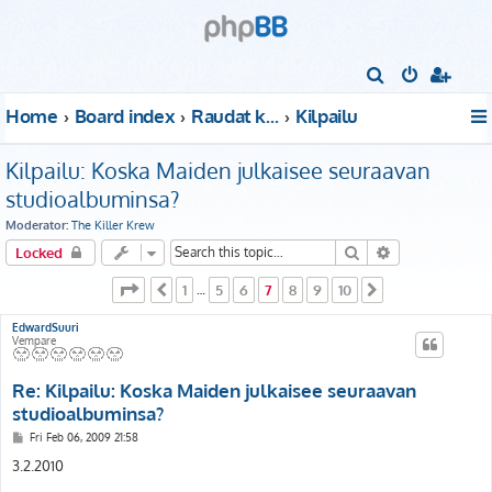
S
e
Home
Board index
Raudat kattoon!
Kilpailu
a
r
Kilpailu: Koska Maiden julkaisee seuraavan
c
studioalbuminsa?
h
Moderator:
The Killer Krew
Search
Advanced sear
Locked
Page
7
of
10
1
5
6
7
8
9
10
Previous
…
Next
EdwardSuuri
Vempare
Re: Kilpailu: Koska Maiden julkaisee seuraavan
studioalbuminsa?
P
Fri Feb 06, 2009 21:58
o
s
3.2.2010
t