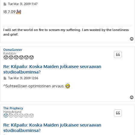
P
Tue Mar 31, 2009 11:47
o
s
18.7.09
t
I will set the world on fire to scream my suffering. I am wasted by the loneliness
and grief.
OsmaGunner
Kundalini
Re: Kilpailu: Koska Maiden julkaisee seuraavan
studioalbuminsa?
P
Tue Mar 31, 2009 12:06
o
s
^Suhteellisen optimistinen arvaus.
t
The Prophecy
Hang-Around
Re: Kilpailu: Koska Maiden julkaisee seuraavan
studioalbuminsa?