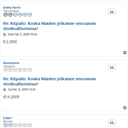
Jimmy Harris
Taka-ampuja
Re: Kilpailu: Koska Maiden julkaisee seuraavan
studioalbuminsa?
P
Wed Feb 11, 2009 18:46
o
s
8.2.2010
t
Rautatauno
Vempare
Re: Kilpailu: Koska Maiden julkaisee seuraavan
studioalbuminsa?
P
Sat Feb 21, 2009 14:24
o
s
10.11.2009
t
Eddie^
Bändäri