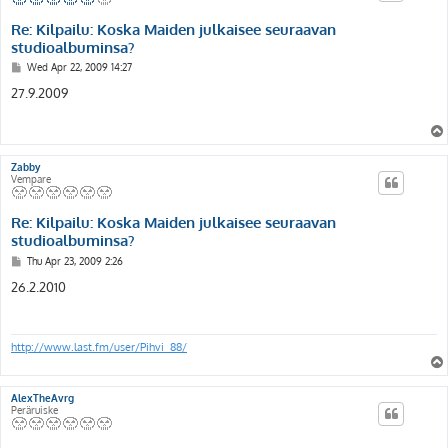
Re: Kilpailu: Koska Maiden julkaisee seuraavan
studioalbuminsa?
P
Wed Apr 22, 2009 14:27
o
s
27.9.2009
t
Zabby
Vempare
Re: Kilpailu: Koska Maiden julkaisee seuraavan
studioalbuminsa?
P
Thu Apr 23, 2009 2:26
o
s
26.2.2010
t
http://www.last.fm/user/Pihvi_88/
AlexTheAvrg
Peräruiske