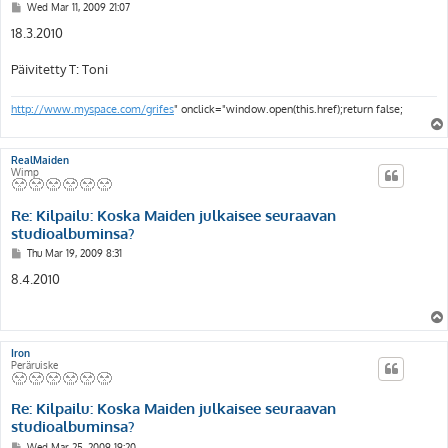
P
Wed Mar 11, 2009 21:07
o
s
18.3.2010
t
Päivitetty T: Toni
http://www.myspace.com/grifes
" onclick="window.open(this.href);return false;
RealMaiden
Wimp
Re: Kilpailu: Koska Maiden julkaisee seuraavan
studioalbuminsa?
P
Thu Mar 19, 2009 8:31
o
s
8.4.2010
t
Iron
Peräruiske
Re: Kilpailu: Koska Maiden julkaisee seuraavan
studioalbuminsa?
P
Wed Mar 25, 2009 19:20