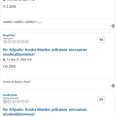
o
s
17.2.2010
t
HARRIS HARRIS HARRIS!!! \,,/
Flegethon
Vempare
Re: Kilpailu: Koska Maiden julkaisee seuraavan
studioalbuminsa?
P
Fri Mar 27, 2009 13:21
o
s
1.10.2010
t
Strike of Rock'n Roll!!!
IronBrother
Hang-Around
Re: Kilpailu: Koska Maiden julkaisee seuraavan
studioalbuminsa?