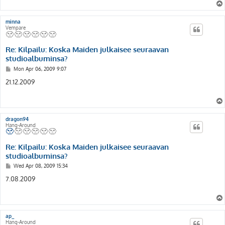
minna
Vempare
Re: Kilpailu: Koska Maiden julkaisee seuraavan
studioalbuminsa?
P
Mon Apr 06, 2009 9:07
o
s
21.12.2009
t
dragon94
Hang-Around
Re: Kilpailu: Koska Maiden julkaisee seuraavan
studioalbuminsa?
P
Wed Apr 08, 2009 15:34
o
s
7.08.2009
t
ap_
Hang-Around