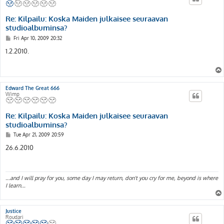
Re: Kilpailu: Koska Maiden julkaisee seuraavan
studioalbuminsa?
P
Fri Apr 10, 2009 20:32
o
s
1.2.2010.
t
Edward The Great 666
Wimp
Re: Kilpailu: Koska Maiden julkaisee seuraavan
studioalbuminsa?
P
Tue Apr 21, 2009 20:59
o
s
26.6.2010
t
...and I will pray for you, some day I may return, don't you cry for me, beyond is where
I learn...
Justice
Roudari