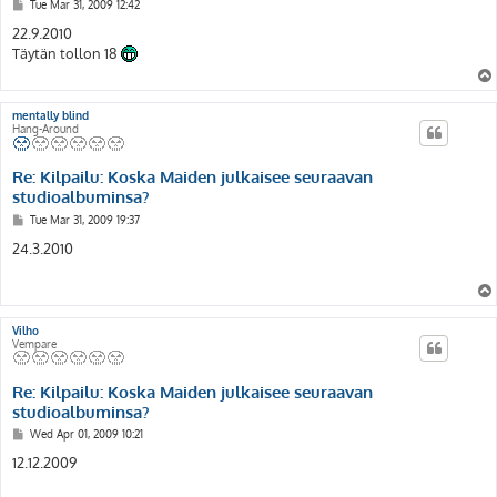
P
Tue Mar 31, 2009 12:42
o
s
22.9.2010
t
Täytän tollon 18
mentally blind
Hang-Around
Re: Kilpailu: Koska Maiden julkaisee seuraavan
studioalbuminsa?
P
Tue Mar 31, 2009 19:37
o
s
24.3.2010
t
Vilho
Vempare
Re: Kilpailu: Koska Maiden julkaisee seuraavan
studioalbuminsa?
P
Wed Apr 01, 2009 10:21
o
s
12.12.2009
t