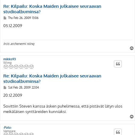
Re: Kilpailu: Koska Maiden julkaisee seuraavan
studioalbuminsa?
P
Thu Feb 26, 2009 13:06
o
s
05.12.2009
t
Ircis archenemi niinq
mikko93
Wimp
Re: Kilpailu: Koska Maiden julkaisee seuraavan
studioalbuminsa?
P
Sat Feb 28, 2009 22:04
o
s
20.12.2009
t
Sovittiin Steven kanssa äsken puhelimessa, että pistävät lätyn ulos
meikäläisen synttäreiden kunniaksi.
-Patu-
Vempare