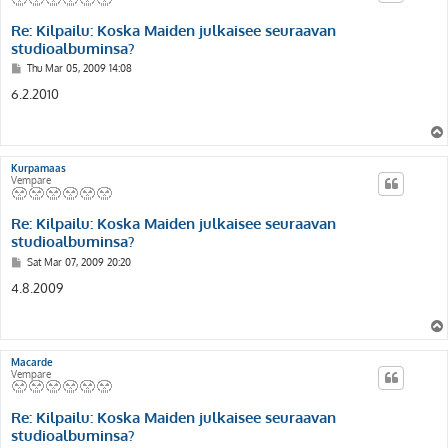
Re: Kilpailu: Koska Maiden julkaisee seuraavan
studioalbuminsa?
P
Thu Mar 05, 2009 14:08
o
s
6.2.2010
t
Kurpamaas
Vempare
Re: Kilpailu: Koska Maiden julkaisee seuraavan
studioalbuminsa?
P
Sat Mar 07, 2009 20:20
o
s
4.8.2009
t
Macarde
Vempare
Re: Kilpailu: Koska Maiden julkaisee seuraavan
studioalbuminsa?