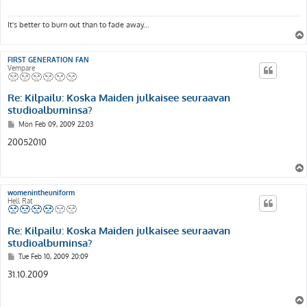
It's better to burn out than to fade away...
FIRST GENERATION FAN
Vempare
Re: Kilpailu: Koska Maiden julkaisee seuraavan
studioalbuminsa?
P
Mon Feb 09, 2009 22:03
o
s
20052010
t
womenintheuniform
Hell Rat
Re: Kilpailu: Koska Maiden julkaisee seuraavan
studioalbuminsa?
P
Tue Feb 10, 2009 20:09
o
s
31.10.2009
t