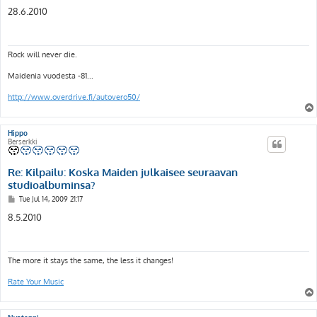
o
s
28.6.2010
t
Rock will never die.
Maidenia vuodesta -81...
http://www.overdrive.fi/autovero50/
Hippo
Berserkki
Re: Kilpailu: Koska Maiden julkaisee seuraavan
studioalbuminsa?
P
Tue Jul 14, 2009 21:17
o
s
8.5.2010
t
The more it stays the same, the less it changes!
Rate Your Music