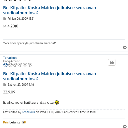
Re: Kilpailu: Koska Maiden julkaisee seuraavan
studioalbuminsa?
P
Fri Jun 26, 2009 18:31
o
s
14.4.2010
t
"Voi ärkyläpärkylä jumaluisa suitana!"
Tenacious
Hang-Around
Re: Kilpailu: Koska Maiden julkaisee seuraavan
studioalbuminsa?
P
Sat Jun 27, 2009 1:46
o
s
22.9.09
t
E: oho, no ei haittaa antaa olla
Last edited by
Tenacious
on Wed Jul 01, 2009 13:22, edited 1 time in total.
Kris
Letang
#
5
8