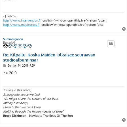
t
- J.Lehto -
http://www.intervention.fi
" onclick="window.open(this.href);return false; |
http://www.maplecross.fi
" onclick="window.open(this.href);return false;
Summerganon
Berserkki
Re: Kilpailu: Koska Maiden julkaisee seuraavan
studioalbuminsa?
P
Sun Jun 14, 2009 9:29
o
s
7.6.2010
t
"Living in this place,
Staring into space we find
We might share the corners of our lives
Infinity runs deep,
Eternity that we can't keep
Melting through the frozen wastes of time"
Bruce Dickinson - Navigate The Seas Of The Sun