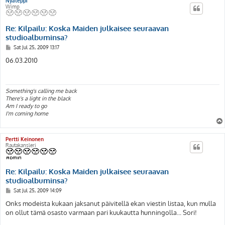
Nyateppi
Wimp
Re: Kilpailu: Koska Maiden julkaisee seuraavan
studioalbuminsa?
P
Sat Jul 25, 2009 13:17
o
s
06.03.2010
t
Something's calling me back
There's a light in the black
Am I ready to go
I'm coming home
Pertti Keinonen
Rautakansleri
Re: Kilpailu: Koska Maiden julkaisee seuraavan
studioalbuminsa?
P
Sat Jul 25, 2009 14:09
o
s
Onks modeista kukaan jaksanut päivitellä ekan viestin listaa, kun mulla
t
on ollut tämä osasto varmaan pari kuukautta hunningolla... Sori!