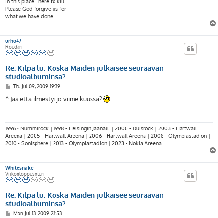
In this place...here to kill
Please God forgive us for
what we have done
urho47
Roudari
Re: Kilpailu: Koska Maiden julkaisee seuraavan
studioalbuminsa?
P
Thu Jul 09, 2009 19:39
o
s
^ Jaa että ilmestyi jo viime kuussa?
t
1996 - Nummirock | 1998 - Helsingin Jäähalli | 2000 - Ruisrock | 2003 - Hartwall
Areena | 2005 - Hartwall Areena | 2006 - Hartwall Areena | 2008 - Olympiastadion |
2010 - Sonisphere | 2013 - Olympiastadion | 2023 - Nokia Areena
Whitesnake
Viikonloppusoturi
Re: Kilpailu: Koska Maiden julkaisee seuraavan
studioalbuminsa?
P
Mon Jul 13, 2009 23:53