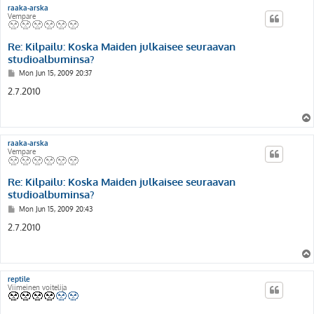
raaka-arska
Vempare
Re: Kilpailu: Koska Maiden julkaisee seuraavan
studioalbuminsa?
P
Mon Jun 15, 2009 20:37
o
s
2.7.2010
t
raaka-arska
Vempare
Re: Kilpailu: Koska Maiden julkaisee seuraavan
studioalbuminsa?
P
Mon Jun 15, 2009 20:43
o
s
2.7.2010
t
reptile
Viimeinen voitelija