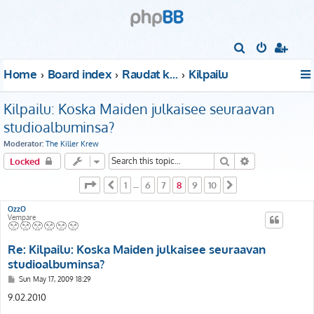
S
e
Home
Board index
Raudat kattoon!
Kilpailu
a
r
Kilpailu: Koska Maiden julkaisee seuraavan
c
studioalbuminsa?
h
Moderator:
The Killer Krew
Search
Advanced sear
Locked
Page
8
of
10
1
6
7
8
9
10
Previous
…
Next
OzzO
Vempare
Re: Kilpailu: Koska Maiden julkaisee seuraavan
studioalbuminsa?
P
Sun May 17, 2009 18:29
o
s
9.02.2010
t