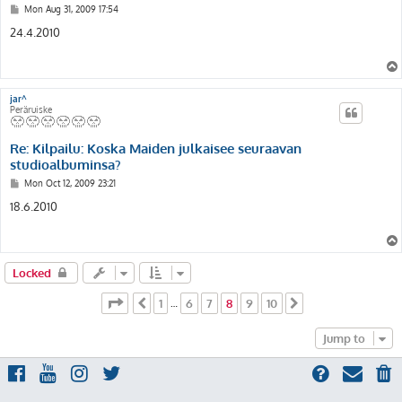
P
Mon Aug 31, 2009 17:54
o
s
24.4.2010
t
jar^
Peräruiske
Re: Kilpailu: Koska Maiden julkaisee seuraavan
studioalbuminsa?
P
Mon Oct 12, 2009 23:21
o
s
18.6.2010
t
Locked
Page
8
of
10
1
6
7
8
9
10
Previous
…
Next
Jump to