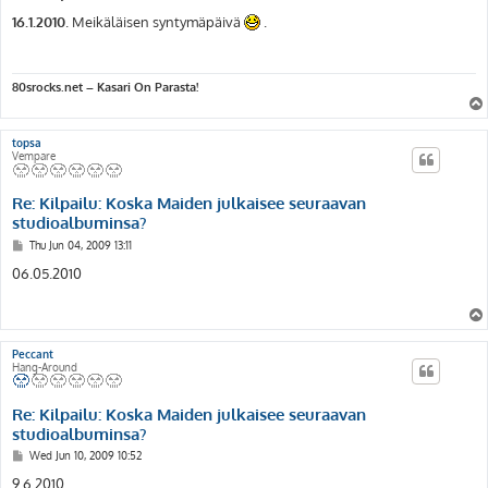
o
s
16.1.2010
. Meikäläisen syntymäpäivä
.
t
80srocks.net – Kasari On Parasta!
topsa
Vempare
Re: Kilpailu: Koska Maiden julkaisee seuraavan
studioalbuminsa?
P
Thu Jun 04, 2009 13:11
o
s
06.05.2010
t
Peccant
Hang-Around
Re: Kilpailu: Koska Maiden julkaisee seuraavan
studioalbuminsa?
P
Wed Jun 10, 2009 10:52
o
s
9.6.2010