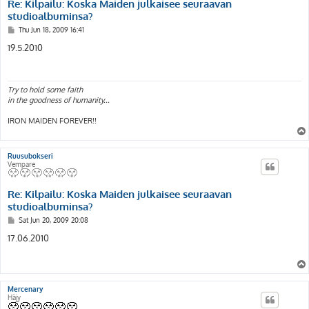
Re: Kilpailu: Koska Maiden julkaisee seuraavan
studioalbuminsa?
P
Thu Jun 18, 2009 16:41
o
s
19.5.2010
t
Try to hold some faith
in the goodness of humanity...
IRON MAIDEN FOREVER!!
Ruusubokseri
Vempare
Re: Kilpailu: Koska Maiden julkaisee seuraavan
studioalbuminsa?
P
Sat Jun 20, 2009 20:08
o
s
17.06.2010
t
Mercenary
Häjy