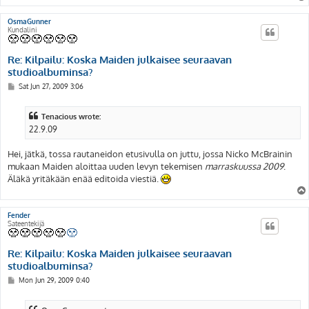
OsmaGunner
Kundalini
Re: Kilpailu: Koska Maiden julkaisee seuraavan
studioalbuminsa?
P
Sat Jun 27, 2009 3:06
o
s
t
Tenacious wrote:
22.9.09
Hei, jätkä, tossa rautaneidon etusivulla on juttu, jossa Nicko McBrainin
mukaan Maiden aloittaa uuden levyn tekemisen
marraskuussa 2009
.
Äläkä yritäkään enää editoida viestiä.
Fender
Sateentekijä
Re: Kilpailu: Koska Maiden julkaisee seuraavan
studioalbuminsa?
P
Mon Jun 29, 2009 0:40
o
s
t