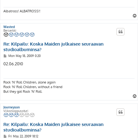
Albatross! ALBATROSS!!
Wasted
Berserkki
Re: Kilpailu: Koska Maiden julkaisee seuraavan
studioalbuminsa?
P
Mon May 18, 2009 0:20
o
s
02.06.2010
t
Rock 'N' Roll Children, alone again
Rock 'N' Roll Children, without a friend
But they got Rock 'N' Roll.
Journeyson
Viikonloppusoturi
Re: Kilpailu: Koska Maiden julkaisee seuraavan
studioalbuminsa?
P
Fri May 22, 2009 18:12