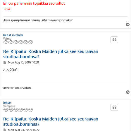
En oo pahemmin topiikkia seuraillut
-asa-
Mitä ryppyisempi rusina, sitä makiampi maku!
beast in black
Wimp
Re: Kilpailu: Koska Maiden julkaisee seuraavan
studioalbuminsa?
P
Mon Aug 10, 2009 10:38
o
s
6.6.2010.
t
arveton on arvoton
Jekse
Vempare
Re: Kilpailu: Koska Maiden julkaisee seuraavan
studioalbuminsa?
P
Mon Aug 24, 2009 18:29