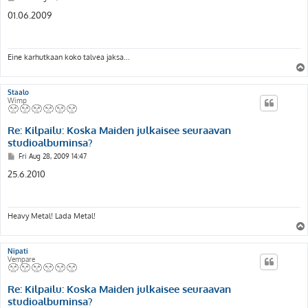
o
s
01.06.2009
t
Eine karhutkaan koko talvea jaksa...
Staalo
Wimp
Re: Kilpailu: Koska Maiden julkaisee seuraavan
studioalbuminsa?
P
Fri Aug 28, 2009 14:47
o
s
25.6.2010
t
Heavy Metal! Lada Metal!
Nipati
Vempare
Re: Kilpailu: Koska Maiden julkaisee seuraavan
studioalbuminsa?