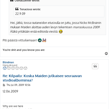
OsmaGunner wrote:
Tenacious wrote:
22.9.09
Hei, jätkä, tossa rautaneidon etusivulla on juttu, jossa Nicko McBrainin
mukaan Maiden aloittaa uuden levyn tekemisen
marraskuussa 2009
.
Äläkä yritäkään enää editoida viestiä.
Piti päästä vittuilemaan!
You're shit and you know you are
Blindman
Hang-Around
Re: Kilpailu: Koska Maiden julkaisee seuraavan
studioalbuminsa?
P
Thu Jul 09, 2009 10:56
o
s
12.06.2009
t
Why are we here