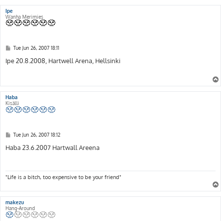
Ipe
Wanha Merimies
P
Tue Jun 26, 2007 18:11
o
s
Ipe 20.8.2008, Hartwell Arena, Hellsinki
t
Haba
Kisälli
P
Tue Jun 26, 2007 18:12
o
s
Haba 23.6.2007 Hartwall Areena
t
"Life is a bitch, too expensive to be your friend"
makezu
Hang-Around