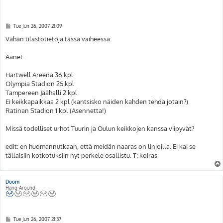
P
Tue Jun 26, 2007 21:09
o
s
Vähän tilastotietoja tässä vaiheessa:
t
Äänet:
Hartwell Areena 36 kpl
Olympia Stadion 25 kpl
Tampereen Jäähalli 2 kpl
Ei keikkapaikkaa 2 kpl (kantsisko näiden kahden tehdä jotain?)
Ratinan Stadion 1 kpl (Asennetta!)
Missä todelliset urhot Tuurin ja Oulun keikkojen kanssa viipyvät?
edit: en huomannutkaan, että meidän naaras on linjoilla. Ei kai se
tällaisiin kotkotuksiin nyt perkele osallistu. T: koiras
Doom
Hang-Around
P
Tue Jun 26, 2007 21:37