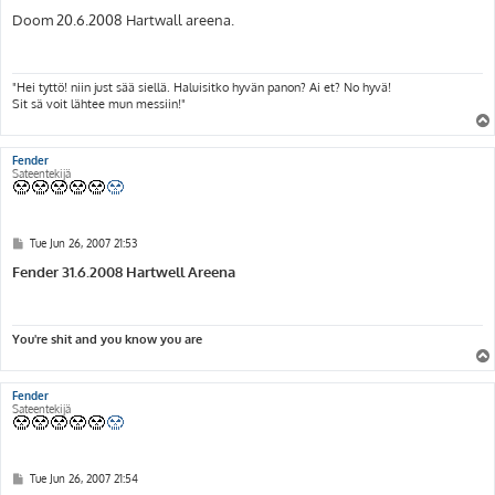
o
s
Doom 20.6.2008 Hartwall areena.
t
"Hei tyttö! niin just sää siellä. Haluisitko hyvän panon? Ai et? No hyvä!
Sit sä voit lähtee mun messiin!"
Fender
Sateentekijä
P
Tue Jun 26, 2007 21:53
o
s
Fender 31.6.2008 Hartwell Areena
t
You're shit and you know you are
Fender
Sateentekijä
P
Tue Jun 26, 2007 21:54
o