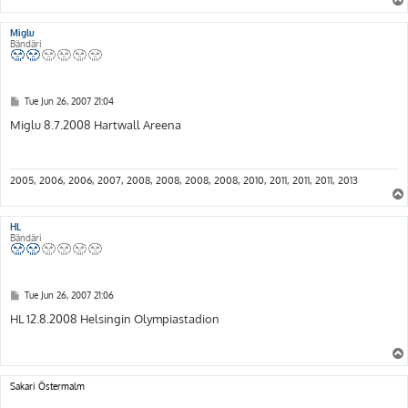
Miglu
Bändäri
P
Tue Jun 26, 2007 21:04
o
s
Miglu 8.7.2008 Hartwall Areena
t
2005, 2006, 2006, 2007, 2008, 2008, 2008, 2008, 2010, 2011, 2011, 2011, 2013
HL
Bändäri
P
Tue Jun 26, 2007 21:06
o
s
HL 12.8.2008 Helsingin Olympiastadion
t
Sakari Östermalm