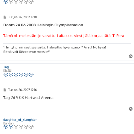
P
Tue Jun 26, 2007 19:10
o
s
Doom 24.06.2008 Helsingin Olympiastadion
t
Tämä oli mielestäni jo varattu. Laita uusi viesti, älä korjaa tätä. T: Pera
"Hei tyttö! niin just sää siellä. Haluisitko hyvän panon? Ai et? No hyvä!
Sit sä voit lähtee mun messiin!"
Tag
Kisälli
P
Tue Jun 26, 2007 19:16
o
s
Tag 26.9.08 Hartwall Areena
t
daughter_of_slaughter
Bändäri