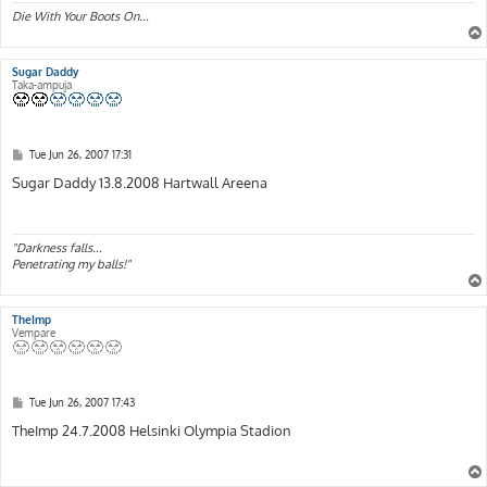
Die With Your Boots On...
Sugar Daddy
Taka-ampuja
P
Tue Jun 26, 2007 17:31
o
s
Sugar Daddy 13.8.2008 Hartwall Areena
t
"Darkness falls...
Penetrating my balls!"
TheImp
Vempare
P
Tue Jun 26, 2007 17:43
o
s
TheImp 24.7.2008 Helsinki Olympia Stadion
t