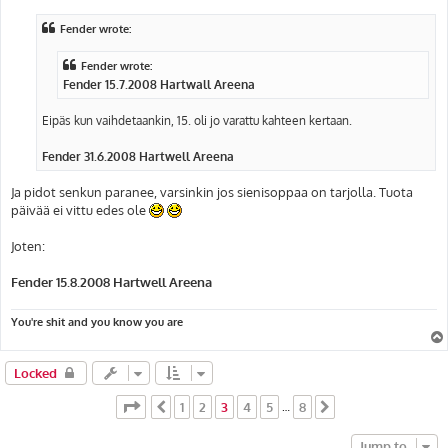
s
t
Fender wrote:
Fender wrote:
Fender 15.7.2008 Hartwall Areena
Eipäs kun vaihdetaankin, 15. oli jo varattu kahteen kertaan.
Fender 31.6.2008 Hartwell Areena
Ja pidot senkun paranee, varsinkin jos sienisoppaa on tarjolla. Tuota
päivää ei vittu edes ole
Joten:
Fender 15.8.2008 Hartwell Areena
You're shit and you know you are
Locked
Page
3
of
8
1
2
3
4
5
8
Previous
…
Next
Jump to