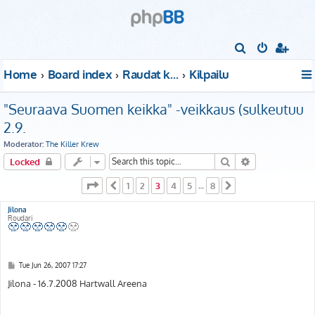
S
e
Home
Board index
Raudat kattoon!
Kilpailu
a
r
"Seuraava Suomen keikka" -veikkaus (sulkeutuu
c
2.9.
h
Moderator:
The Killer Krew
Search
Advanced sear
Locked
Page
3
of
8
1
2
3
4
5
8
Previous
…
Next
Jilona
Roudari
P
Tue Jun 26, 2007 17:27
o
s
Jilona - 16.7.2008 Hartwall Areena
t