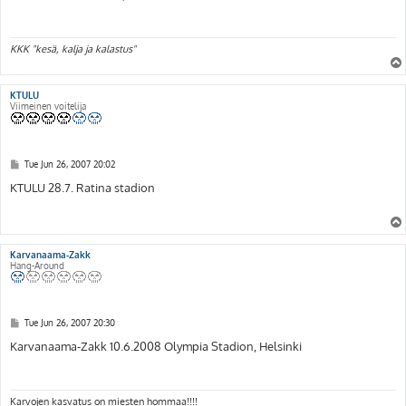
t
KKK "kesä, kalja ja kalastus"
KTULU
Viimeinen voitelija
P
Tue Jun 26, 2007 20:02
o
s
KTULU 28.7. Ratina stadion
t
Karvanaama-Zakk
Hang-Around
P
Tue Jun 26, 2007 20:30
o
s
Karvanaama-Zakk 10.6.2008 Olympia Stadion, Helsinki
t
Karvojen kasvatus on miesten hommaa!!!!