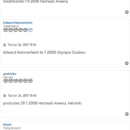
s
Deathrasher 1.9.2008 Hartwall Areena
t
Edward Mannerheim
Sateentekijä
P
Tue Jun 26, 2007 18:35
o
s
Edward Mannerheim 16.7.2008 Olympia Stadion
t
poolrules
Veriveli
P
Tue Jun 26, 2007 18:40
o
s
poolrules 29.7.2008 Hartwall Areena, Helsinki
t
Doom
Hang-Around