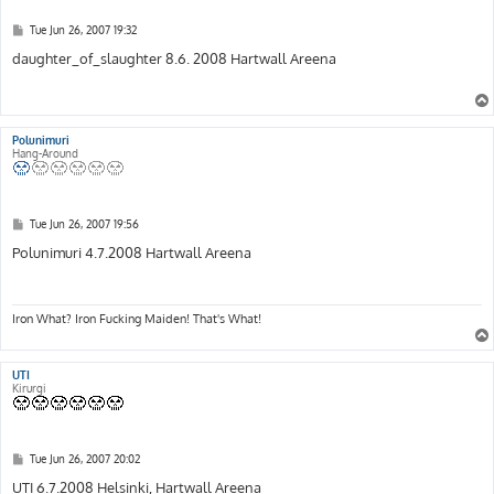
P
Tue Jun 26, 2007 19:32
o
s
daughter_of_slaughter 8.6. 2008 Hartwall Areena
t
Polunimuri
Hang-Around
P
Tue Jun 26, 2007 19:56
o
s
Polunimuri 4.7.2008 Hartwall Areena
t
Iron What? Iron Fucking Maiden! That's What!
UTI
Kirurgi
P
Tue Jun 26, 2007 20:02
o
s
UTI 6.7.2008 Helsinki, Hartwall Areena