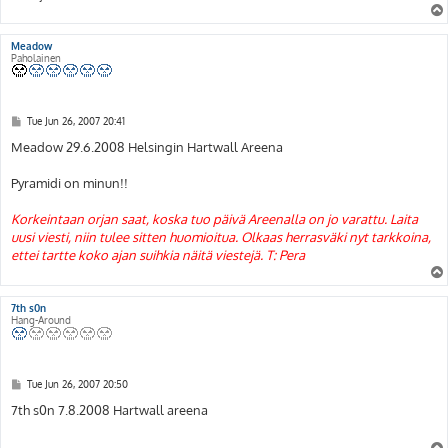
Meadow
Paholainen
P
Tue Jun 26, 2007 20:41
o
s
Meadow 29.6.2008 Helsingin Hartwall Areena
t
Pyramidi on minun!!
Korkeintaan orjan saat, koska tuo päivä Areenalla on jo varattu. Laita
uusi viesti, niin tulee sitten huomioitua. Olkaas herrasväki nyt tarkkoina,
ettei tartte koko ajan suihkia näitä viestejä. T: Pera
7th s0n
Hang-Around
P
Tue Jun 26, 2007 20:50
o
s
7th s0n 7.8.2008 Hartwall areena
t