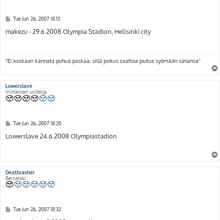
P
Tue Jun 26, 2007 18:13
o
s
makezu - 29.6.2008 Olympia Stadion, Hellsinki city
t
''Ei koskaan kannata puhua paskaa, sillä joskus saattaa joutua syömään sanansa''
Lowerslave
Viimeinen voitelija
P
Tue Jun 26, 2007 18:20
o
s
Lowerslave 24.6.2008 Olympiastadion
t
Deathrasher
Berserkki
P
Tue Jun 26, 2007 18:32
o