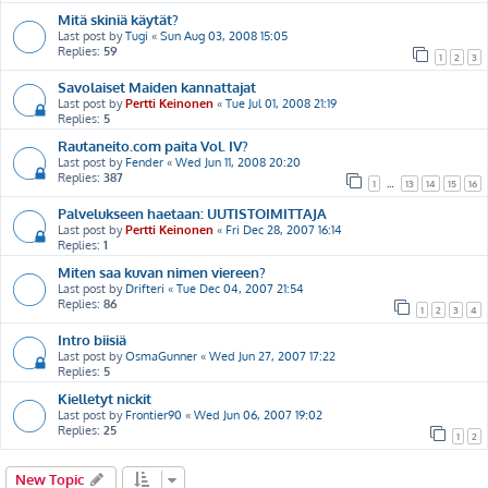
Mitä skiniä käytät?
Last post by
Tugi
«
Sun Aug 03, 2008 15:05
Replies:
59
1
2
3
Savolaiset Maiden kannattajat
Last post by
Pertti Keinonen
«
Tue Jul 01, 2008 21:19
Replies:
5
Rautaneito.com paita Vol. IV?
Last post by
Fender
«
Wed Jun 11, 2008 20:20
Replies:
387
1
…
13
14
15
16
Palvelukseen haetaan: UUTISTOIMITTAJA
Last post by
Pertti Keinonen
«
Fri Dec 28, 2007 16:14
Replies:
1
Miten saa kuvan nimen viereen?
Last post by
Drifteri
«
Tue Dec 04, 2007 21:54
Replies:
86
1
2
3
4
Intro biisiä
Last post by
OsmaGunner
«
Wed Jun 27, 2007 17:22
Replies:
5
Kielletyt nickit
Last post by
Frontier90
«
Wed Jun 06, 2007 19:02
Replies:
25
1
2
New Topic