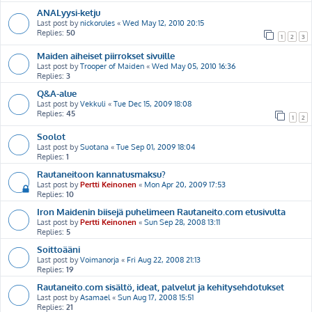
ANALyysi-ketju
Last post by
nickorules
«
Wed May 12, 2010 20:15
Replies:
50
1
2
3
Maiden aiheiset piirrokset sivuille
Last post by
Trooper of Maiden
«
Wed May 05, 2010 16:36
Replies:
3
Q&A-alue
Last post by
Vekkuli
«
Tue Dec 15, 2009 18:08
Replies:
45
1
2
Soolot
Last post by
Suotana
«
Tue Sep 01, 2009 18:04
Replies:
1
Rautaneitoon kannatusmaksu?
Last post by
Pertti Keinonen
«
Mon Apr 20, 2009 17:53
Replies:
10
Iron Maidenin biisejä puhelimeen Rautaneito.com etusivulta
Last post by
Pertti Keinonen
«
Sun Sep 28, 2008 13:11
Replies:
5
Soittoääni
Last post by
Voimanorja
«
Fri Aug 22, 2008 21:13
Replies:
19
Rautaneito.com sisältö, ideat, palvelut ja kehitysehdotukset
Last post by
Asamael
«
Sun Aug 17, 2008 15:51
Replies:
21