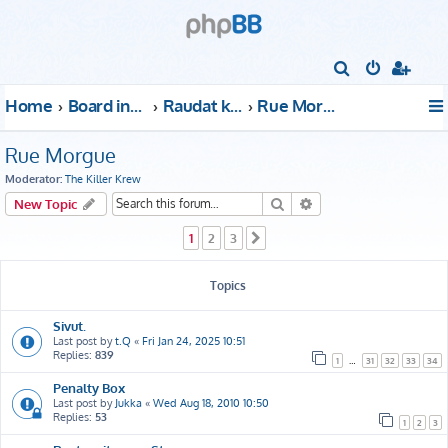
S
e
Home
Board index
Raudat kattoon!
Rue Morgue
a
r
Rue Morgue
c
Moderator:
The Killer Krew
h
Search
Advanced search
New Topic
1
2
3
Next
Topics
Sivut.
Last post by
t.Q
«
Fri Jan 24, 2025 10:51
Replies:
839
1
…
31
32
33
34
Penalty Box
Last post by
Jukka
«
Wed Aug 18, 2010 10:50
Replies:
53
1
2
3