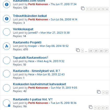
Rautaneito.com Store
Last post by
Pertti Keinonen
«
Thu Jun 17, 2010 17:34
Replies:
126
1
2
3
4
5
6
Tribuuttibändien keikat
Last post by
Pertti Keinonen
«
Sun Jul 06, 2008 14:14
Replies:
3
Verkkokaupat
Last post by
Janne87
«
Mon Mar 27, 2023 13:38
Replies:
14
Rautaneito Projekti
Last post by
trooper
«
Mon Sep 08, 2014 10:52
Replies:
670
1
…
24
25
26
27
Tapatalk Rautaneitoon?
Last post by
Hese
«
Wed Aug 14, 2013 9:32
Replies:
10
Rautaneito - Ilmestykset vol. II ?
Last post by
Hese
«
Mon Jun 10, 2013 22:43
Replies:
1
Kuukauden kauheimmat kahvaukset
Last post by
Pertti Keinonen
«
Sun Mar 31, 2013 9:05
Replies:
42
1
2
Rautaneito t-paitaa Vol. V?!
Last post by
Pertti Keinonen
«
Tue Jun 15, 2010 18:36
Replies:
96
1
2
3
4