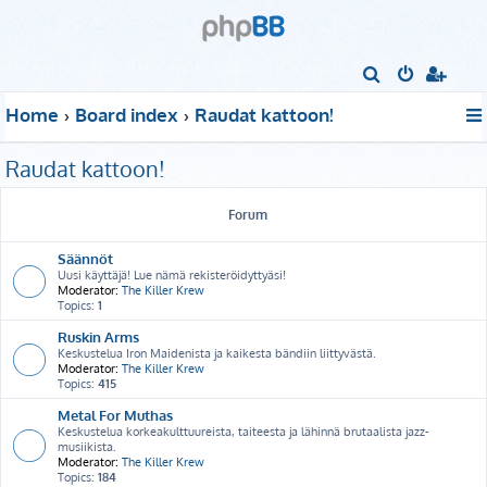
S
e
Home
Board index
Raudat kattoon!
a
r
Raudat kattoon!
c
h
Forum
Säännöt
Uusi käyttäjä! Lue nämä rekisteröidyttyäsi!
Moderator:
The Killer Krew
Topics:
1
Ruskin Arms
Keskustelua Iron Maidenista ja kaikesta bändiin liittyvästä.
Moderator:
The Killer Krew
Topics:
415
Metal For Muthas
Keskustelua korkeakulttuureista, taiteesta ja lähinnä brutaalista jazz-
musiikista.
Moderator:
The Killer Krew
Topics:
184