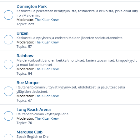
Donington Park
Keskustelua pelkästään herätysjuhlista, festareista ja keikoista, jotka eivät liity
Iron Maideniin.
Moderator:
The Killer Krew
Topics:
229
Urizen
Keskustelua nykyisten ja entisten Maiden jäsenten soolotuotannoista.
Moderator:
The Killer Krew
Topics:
57
Rainbow
Maiden-tribuuttibändien keikkailmoitukset, fanien tapaamiset, kimppakyydit
ja muut kokoontumiset.
Moderator:
The Killer Krew
Topics:
84
Rue Morgue
Rautaneito.comiin liittyvät kysymykset, ehdotukset, ja palautteet sekä
ylläpidon tiedotteet.
Moderator:
The Killer Krew
Topics:
67
Long Beach Arena
Rautaneito.comin käyttäjägalleria
Moderator:
The Killer Krew
Topics:
70
Marquee Club
Speak English or Die!