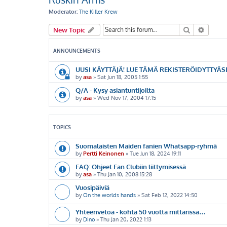
Moderator:
The Killer Krew
Search
Advanc
New Topic
ANNOUNCEMENTS
UUSI KÄYTTÄJÄ! LUE TÄMÄ REKISTERÖIDYTTYÄSI
by
asa
»
Sat Jun 18, 2005 1:55
Q/A - Kysy asiantuntijoilta
by
asa
»
Wed Nov 17, 2004 17:15
TOPICS
Suomalaisten Maiden fanien Whatsapp-ryhmä
by
Pertti Keinonen
»
Tue Jun 18, 2024 19:11
FAQ: Ohjeet Fan Clubiin liittymisessä
by
asa
»
Thu Jan 10, 2008 15:28
Vuosipäiviä
by
On the worlds hands
»
Sat Feb 12, 2022 14:50
Yhteenvetoa - kohta 50 vuotta mittarissa…
by
Dino
»
Thu Jan 20, 2022 1:13