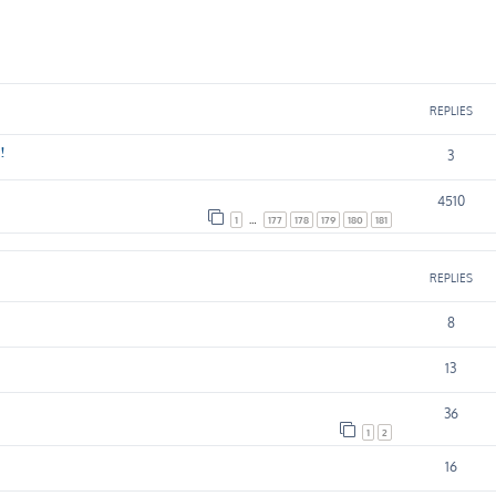
ed search
REPLIES
!
3
4510
1
…
177
178
179
180
181
REPLIES
8
13
36
1
2
16