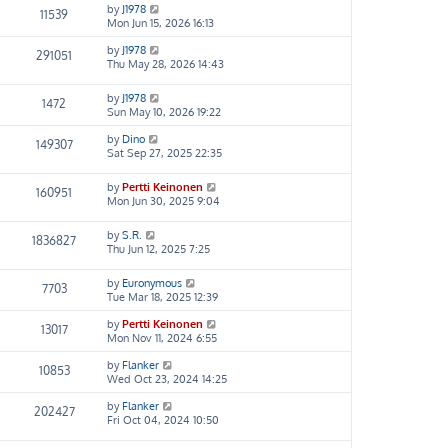
by
J1978
11539
Mon Jun 15, 2026 16:13
by
J1978
291051
Thu May 28, 2026 14:43
by
J1978
1472
Sun May 10, 2026 19:22
by
Dino
149307
Sat Sep 27, 2025 22:35
by
Pertti Keinonen
160951
Mon Jun 30, 2025 9:04
by
S.R.
1836827
Thu Jun 12, 2025 7:25
by
Euronymous
7703
Tue Mar 18, 2025 12:39
by
Pertti Keinonen
13017
Mon Nov 11, 2024 6:55
by
Flanker
10853
Wed Oct 23, 2024 14:25
by
Flanker
202427
Fri Oct 04, 2024 10:50