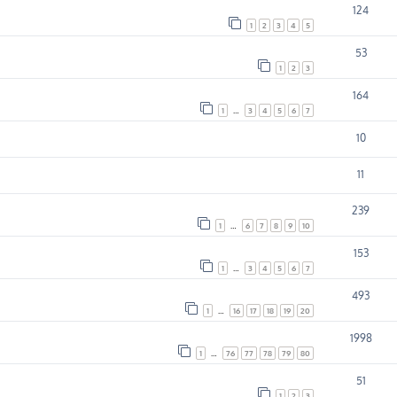
124
1
2
3
4
5
53
1
2
3
164
1
…
3
4
5
6
7
10
11
239
1
…
6
7
8
9
10
153
1
…
3
4
5
6
7
493
1
…
16
17
18
19
20
1998
1
…
76
77
78
79
80
51
1
2
3