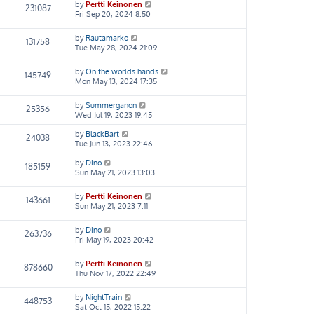
by
Pertti Keinonen
231087
Fri Sep 20, 2024 8:50
by
Rautamarko
131758
Tue May 28, 2024 21:09
by
On the worlds hands
145749
Mon May 13, 2024 17:35
by
Summerganon
25356
Wed Jul 19, 2023 19:45
by
BlackBart
24038
Tue Jun 13, 2023 22:46
by
Dino
185159
Sun May 21, 2023 13:03
by
Pertti Keinonen
143661
Sun May 21, 2023 7:11
by
Dino
263736
Fri May 19, 2023 20:42
by
Pertti Keinonen
878660
Thu Nov 17, 2022 22:49
by
NightTrain
448753
Sat Oct 15, 2022 15:22