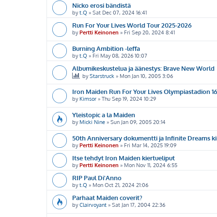
Nicko erosi bändistä
by
t.Q
»
Sat Dec 07, 2024 16:41
Run For Your Lives World Tour 2025-2026
by
Pertti Keinonen
»
Fri Sep 20, 2024 8:41
Burning Ambition -leffa
by
t.Q
»
Fri May 08, 2026 10:07
Albumikeskustelua ja äänestys: Brave New World
by
Starstruck
»
Mon Jan 10, 2005 3:06
Iron Maiden Run For Your Lives Olympiastadion 1
by
Kimsor
»
Thu Sep 19, 2024 10:29
Yleistopic a la Maiden
by
Micki Nine
»
Sun Jan 09, 2005 20:14
50th Anniversary dokumentti ja Infinite Dreams ki
by
Pertti Keinonen
»
Fri Mar 14, 2025 19:09
Itse tehdyt Iron Maiden kiertueliput
by
Pertti Keinonen
»
Mon Nov 11, 2024 6:55
RIP Paul Di'Anno
by
t.Q
»
Mon Oct 21, 2024 21:06
Parhaat Maiden coverit?
by
Clairvoyant
»
Sat Jan 17, 2004 22:36