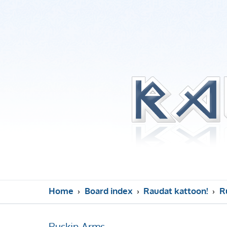
Home
Board index
Raudat kattoon!
R
Ruskin Arms