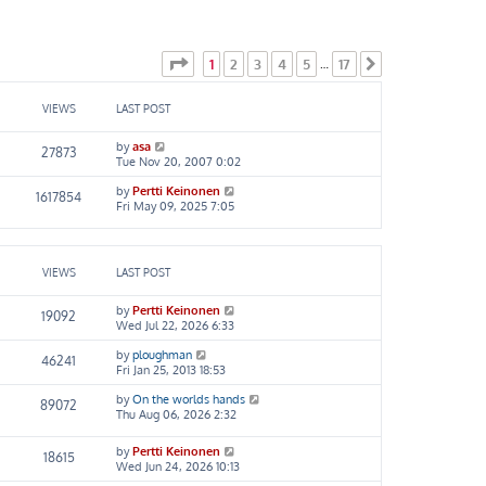
Page
1
of
17
1
2
3
4
5
17
…
Next
VIEWS
LAST POST
by
asa
27873
Tue Nov 20, 2007 0:02
by
Pertti Keinonen
1617854
Fri May 09, 2025 7:05
VIEWS
LAST POST
by
Pertti Keinonen
19092
Wed Jul 22, 2026 6:33
by
ploughman
46241
Fri Jan 25, 2013 18:53
by
On the worlds hands
89072
Thu Aug 06, 2026 2:32
by
Pertti Keinonen
18615
Wed Jun 24, 2026 10:13