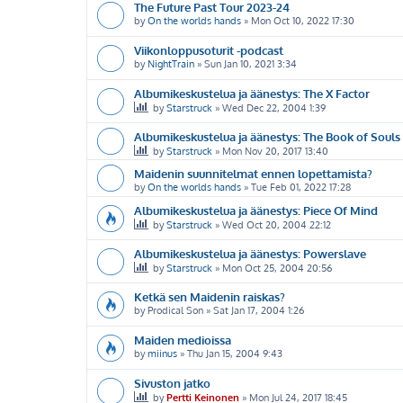
The Future Past Tour 2023-24
by
On the worlds hands
»
Mon Oct 10, 2022 17:30
Viikonloppusoturit -podcast
by
NightTrain
»
Sun Jan 10, 2021 3:34
Albumikeskustelua ja äänestys: The X Factor
by
Starstruck
»
Wed Dec 22, 2004 1:39
Albumikeskustelua ja äänestys: The Book of Souls
by
Starstruck
»
Mon Nov 20, 2017 13:40
Maidenin suunnitelmat ennen lopettamista?
by
On the worlds hands
»
Tue Feb 01, 2022 17:28
Albumikeskustelua ja äänestys: Piece Of Mind
by
Starstruck
»
Wed Oct 20, 2004 22:12
Albumikeskustelua ja äänestys: Powerslave
by
Starstruck
»
Mon Oct 25, 2004 20:56
Ketkä sen Maidenin raiskas?
by
Prodical Son
»
Sat Jan 17, 2004 1:26
Maiden medioissa
by
miinus
»
Thu Jan 15, 2004 9:43
Sivuston jatko
by
Pertti Keinonen
»
Mon Jul 24, 2017 18:45