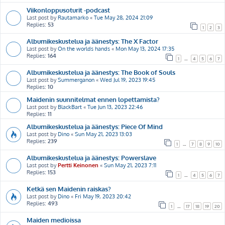
Viikonloppusoturit -podcast
Last post by
Rautamarko
«
Tue May 28, 2024 21:09
Replies:
53
1
2
3
Albumikeskustelua ja äänestys: The X Factor
Last post by
On the worlds hands
«
Mon May 13, 2024 17:35
Replies:
164
1
…
4
5
6
7
Albumikeskustelua ja äänestys: The Book of Souls
Last post by
Summerganon
«
Wed Jul 19, 2023 19:45
Replies:
10
Maidenin suunnitelmat ennen lopettamista?
Last post by
BlackBart
«
Tue Jun 13, 2023 22:46
Replies:
11
Albumikeskustelua ja äänestys: Piece Of Mind
Last post by
Dino
«
Sun May 21, 2023 13:03
Replies:
239
1
…
7
8
9
10
Albumikeskustelua ja äänestys: Powerslave
Last post by
Pertti Keinonen
«
Sun May 21, 2023 7:11
Replies:
153
1
…
4
5
6
7
Ketkä sen Maidenin raiskas?
Last post by
Dino
«
Fri May 19, 2023 20:42
Replies:
493
1
…
17
18
19
20
Maiden medioissa