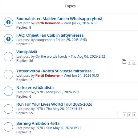
Topics
Suomalaisten Maiden fanien Whatsapp-ryhmä
Last post by
Pertti Keinonen
«
Wed Jul 22, 2026 6:33
Replies:
8
FAQ: Ohjeet Fan Clubiin liittymisessä
Last post by
ploughman
«
Fri Jan 25, 2013 18:53
Replies:
13
Vuosipäiviä
Last post by
On the worlds hands
«
Thu Aug 06, 2026 2:32
Replies:
36
1
2
Yhteenvetoa - kohta 50 vuotta mittarissa…
Last post by
Pertti Keinonen
«
Wed Jun 24, 2026 10:13
Replies:
16
Nicko erosi bändistä
Last post by
J1978
«
Mon Jun 15, 2026 16:13
Replies:
6
Run For Your Lives World Tour 2025-2026
Last post by
J1978
«
Thu May 28, 2026 14:43
Replies:
55
1
2
3
Burning Ambition -leffa
Last post by
J1978
«
Sun May 10, 2026 19:22
Replies:
2