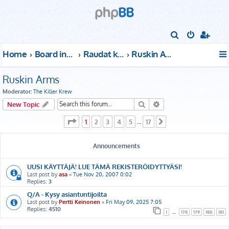
S
e
Home
Board index
Raudat kattoon!
Ruskin Arms
a
r
Ruskin Arms
c
Moderator:
The Killer Krew
h
Search
Advanced search
New Topic
Page
1
of
17
1
2
3
4
5
17
…
Next
Announcements
UUSI KÄYTTÄJÄ! LUE TÄMÄ REKISTERÖIDYTTYÄSI!
Last post by
asa
«
Tue Nov 20, 2007 0:02
Replies:
3
Q/A - Kysy asiantuntijoilta
Last post by
Pertti Keinonen
«
Fri May 09, 2025 7:05
Replies:
4510
1
…
178
179
180
181