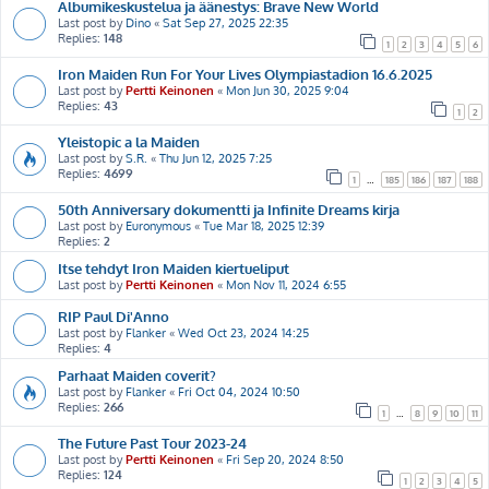
Albumikeskustelua ja äänestys: Brave New World
Last post by
Dino
«
Sat Sep 27, 2025 22:35
Replies:
148
1
2
3
4
5
6
Iron Maiden Run For Your Lives Olympiastadion 16.6.2025
Last post by
Pertti Keinonen
«
Mon Jun 30, 2025 9:04
Replies:
43
1
2
Yleistopic a la Maiden
Last post by
S.R.
«
Thu Jun 12, 2025 7:25
Replies:
4699
1
…
185
186
187
188
50th Anniversary dokumentti ja Infinite Dreams kirja
Last post by
Euronymous
«
Tue Mar 18, 2025 12:39
Replies:
2
Itse tehdyt Iron Maiden kiertueliput
Last post by
Pertti Keinonen
«
Mon Nov 11, 2024 6:55
RIP Paul Di'Anno
Last post by
Flanker
«
Wed Oct 23, 2024 14:25
Replies:
4
Parhaat Maiden coverit?
Last post by
Flanker
«
Fri Oct 04, 2024 10:50
Replies:
266
1
…
8
9
10
11
The Future Past Tour 2023-24
Last post by
Pertti Keinonen
«
Fri Sep 20, 2024 8:50
Replies:
124
1
2
3
4
5