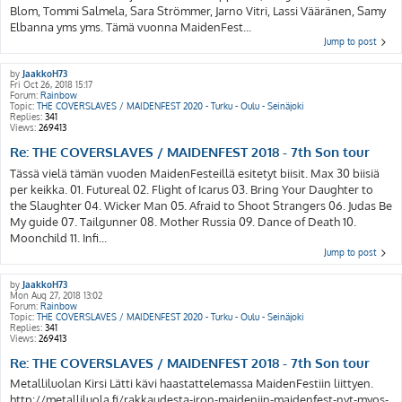
Blom, Tommi Salmela, Sara Strömmer, Jarno Vitri, Lassi Vääränen, Samy
Elbanna yms yms. Tämä vuonna MaidenFest...
Jump to post
by
JaakkoH73
Fri Oct 26, 2018 15:17
Forum:
Rainbow
Topic:
THE COVERSLAVES / MAIDENFEST 2020 - Turku - Oulu - Seinäjoki
Replies:
341
Views:
269413
Re: THE COVERSLAVES / MAIDENFEST 2018 - 7th Son tour
Tässä vielä tämän vuoden MaidenFesteillä esitetyt biisit. Max 30 biisiä
per keikka. 01. Futureal 02. Flight of Icarus 03. Bring Your Daughter to
the Slaughter 04. Wicker Man 05. Afraid to Shoot Strangers 06. Judas Be
My guide 07. Tailgunner 08. Mother Russia 09. Dance of Death 10.
Moonchild 11. Infi...
Jump to post
by
JaakkoH73
Mon Aug 27, 2018 13:02
Forum:
Rainbow
Topic:
THE COVERSLAVES / MAIDENFEST 2020 - Turku - Oulu - Seinäjoki
Replies:
341
Views:
269413
Re: THE COVERSLAVES / MAIDENFEST 2018 - 7th Son tour
Metalliluolan Kirsi Lätti kävi haastattelemassa MaidenFestiin liittyen.
http://metalliluola.fi/rakkaudesta-iron-maideniin-maidenfest-nyt-myos-