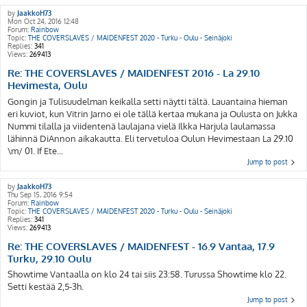
by
JaakkoH73
Mon Oct 24, 2016 12:48
Forum:
Rainbow
Topic:
THE COVERSLAVES / MAIDENFEST 2020 - Turku - Oulu - Seinäjoki
Replies:
341
Views:
269413
Re: THE COVERSLAVES / MAIDENFEST 2016 - La 29.10
Hevimesta, Oulu
Gongin ja Tulisuudelman keikalla setti näytti tältä. Lauantaina hieman
eri kuviot, kun Vitrin Jarno ei ole tällä kertaa mukana ja Oulusta on Jukka
Nummi tilalla ja viidentenä laulajana vielä Ilkka Harjula laulamassa
lähinnä DiAnnon aikakautta. Eli tervetuloa Oulun Hevimestaan La 29.10
\m/ 01. If Ete...
Jump to post
by
JaakkoH73
Thu Sep 15, 2016 9:54
Forum:
Rainbow
Topic:
THE COVERSLAVES / MAIDENFEST 2020 - Turku - Oulu - Seinäjoki
Replies:
341
Views:
269413
Re: THE COVERSLAVES / MAIDENFEST - 16.9 Vantaa, 17.9
Turku, 29.10 Oulu
Showtime Vantaalla on klo 24 tai siis 23:58. Turussa Showtime klo 22.
Setti kestää 2,5-3h.
Jump to post