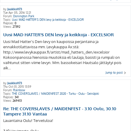
by
JaakkoH73
Tue Apr 05, 2016 12:21
Forum:
Donington Park
Topic:
Uusi MAD HATTER'S DEN levy ja keikkoja - EXCELSIOR
Replies:
0
Views:
27392
Uusi MAD HATTER'S DEN levy ja keikkoja - EXCELSIOR
Uusi Mad Hatter's Den-levy on kaupoissa perjantaina ja
ennakkotilattavissa mm. Levykauppa Äx:stä:
http://www.levykauppax.fi/artist/mad_hatters_den/excelsior
Kokoonpanossa hienoisia muutoksia eli laulaja, basisti ja rumpali on
vaihtunut sitten viime levyn. Mm. bassokeisari Hautsalo jättäytyi pois
aik...
Jump to post
by
JaakkoH73
Thu Oct 01, 2015 13:59
Forum:
Rainbow
Topic:
THE COVERSLAVES / MAIDENFEST 2020 - Turku - Oulu - Seinäjoki
Replies:
341
Views:
269413
Re: THE COVERSLAVES / MAIDENFEST - 3.10 Oulu, 30.10
Tampere 31.10 Vantaa
Lauantaina Oulu! Tervetuloa!