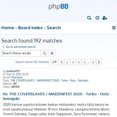
S
e
Home
Board index
Search
a
r
Search found 192 matches
c
Go to advanced search
h
Search
Advanced search
Page
1
of
8
Search found 192 matches
1
2
3
4
5
8
…
Next
by
JaakkoH73
Fri Aug 14, 2020 20:20
Forum:
Rainbow
Topic:
THE COVERSLAVES / MAIDENFEST 2020 - Turku - Oulu - Seinäjoki
Replies:
341
Views:
269413
Re: THE COVERSLAVES / MAIDENFEST 2020 - Turku - Oulu -
Seinäjoki
2020 kiertue supistui kolmen keikan mittaiseksi, mutta tällä tietoa ne
ovat tapahtumassa! Melkein 3h Iron Maidenia. Laulajina Kimmo Blom,
Tommi Salmela, Taage Laiho, Erkki Seppänen, Sara Strömmer, Helena