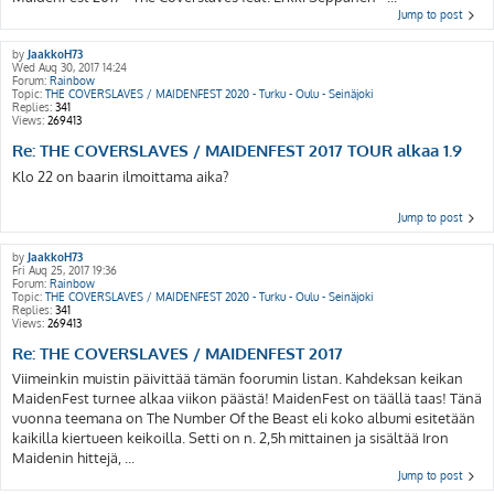
Jump to post
by
JaakkoH73
Wed Aug 30, 2017 14:24
Forum:
Rainbow
Topic:
THE COVERSLAVES / MAIDENFEST 2020 - Turku - Oulu - Seinäjoki
Replies:
341
Views:
269413
Re: THE COVERSLAVES / MAIDENFEST 2017 TOUR alkaa 1.9
Klo 22 on baarin ilmoittama aika?
Jump to post
by
JaakkoH73
Fri Aug 25, 2017 19:36
Forum:
Rainbow
Topic:
THE COVERSLAVES / MAIDENFEST 2020 - Turku - Oulu - Seinäjoki
Replies:
341
Views:
269413
Re: THE COVERSLAVES / MAIDENFEST 2017
Viimeinkin muistin päivittää tämän foorumin listan. Kahdeksan keikan
MaidenFest turnee alkaa viikon päästä! MaidenFest on täällä taas! Tänä
vuonna teemana on The Number Of the Beast eli koko albumi esitetään
kaikilla kiertueen keikoilla. Setti on n. 2,5h mittainen ja sisältää Iron
Maidenin hittejä, ...
Jump to post