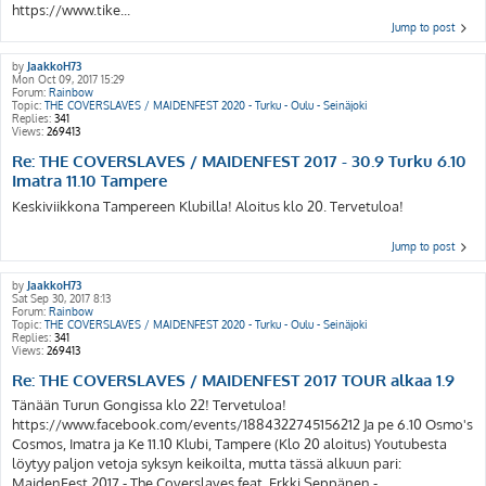
https://www.tike...
Jump to post
by
JaakkoH73
Mon Oct 09, 2017 15:29
Forum:
Rainbow
Topic:
THE COVERSLAVES / MAIDENFEST 2020 - Turku - Oulu - Seinäjoki
Replies:
341
Views:
269413
Re: THE COVERSLAVES / MAIDENFEST 2017 - 30.9 Turku 6.10
Imatra 11.10 Tampere
Keskiviikkona Tampereen Klubilla! Aloitus klo 20. Tervetuloa!
Jump to post
by
JaakkoH73
Sat Sep 30, 2017 8:13
Forum:
Rainbow
Topic:
THE COVERSLAVES / MAIDENFEST 2020 - Turku - Oulu - Seinäjoki
Replies:
341
Views:
269413
Re: THE COVERSLAVES / MAIDENFEST 2017 TOUR alkaa 1.9
Tänään Turun Gongissa klo 22! Tervetuloa!
https://www.facebook.com/events/1884322745156212 Ja pe 6.10 Osmo's
Cosmos, Imatra ja Ke 11.10 Klubi, Tampere (Klo 20 aloitus) Youtubesta
löytyy paljon vetoja syksyn keikoilta, mutta tässä alkuun pari:
MaidenFest 2017 - The Coverslaves feat. Erkki Seppänen - ...