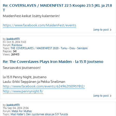
Re: COVERSLAVES / MAIDENFEST 22.5 Kuopio 23.5 JKL ja 21.8
T
MaidenFest-keikat lisätty kalenteriin!
https://www.facebook.com/MaidenFest/events
Jump to post
by
JaakkoH73
Fri Oct 31, 2014 11:43
Forum:
Rainbow
Topic:
THE COVERSLAVES / MAIDENFEST 2020 - Turku - Oulu - Seinäjoki
Replies:
341
Views:
269413
Re: The Coverslaves Plays Iron Maiden - la 15.11 Joutseno
Seuraavaksi Joutsenoon!
la 15.11 Penny Night, Joutseno
Laulu: Erkki Seppänen ja Pekka Snellman
http://www.facebook.com/events/624962150957812/
http://www.pennynight.fi/
Jump to post
by
JaakkoH73
Thu Sep 04, 2014 21:06
Forum:
Metal For Muthas
Topic:
Mad Hatter's Den syysturnee alkaa pe 5.9 Turusta