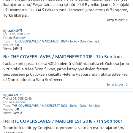
ikarajattomana/ Perjantaina alkaa rytinät! 31.8 Rytmikorjaamo, Seinäjoki
1.9 Hevimesta, Oulu 14.9 Pakkahuone, Tampere (ikärajaton) 15.9 Logomo,
Turku (ikäraja...
Jump to post
by
JaakkoH73
Fri Jul 06, 2018 18:26
Forum:
Rainbow
Topic:
THE COVERSLAVES / MAIDENFEST 2020 - Turku - Oulu - Seinäjoki
Replies:
341
Views:
269413
Re: THE COVERSLAVES / MAIDENFEST 2018 - 7th Son tour
Laulajakonfiguraattioissa vähän pientä säädöntapaista eli Oulussa Jarno
Vitrin tilalle tulee Simo Silvan, Jarno liittyy Jyväskylän festien
seurueeseen ja Circuksen keikalla Helena Haaparannan tilalle tulee Fear
of Dominationista Sara Strömmer.
Jump to post
by
JaakkoH73
Thu Jul 05, 2018 22:48
Forum:
Rainbow
Topic:
THE COVERSLAVES / MAIDENFEST 2020 - Turku - Oulu - Seinäjoki
Replies:
341
Views:
269413
Re: THE COVERSLAVES / MAIDENFEST 2018 - 7th Son tour
Turun keikka siirtyy Gongista Logomoon ja veto on nyt ikärajaton \m/