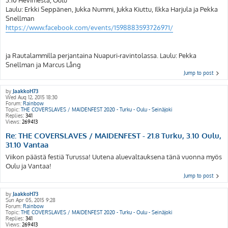
3.10 Hevimesta, Oulu
Laulu: Erkki Seppänen, Jukka Nummi, Jukka Kiuttu, Ilkka Harjula ja Pekka
Snellman
https://www.facebook.com/events/1598883593726971/
ja Rautalammilla perjantaina Nuapuri-ravintolassa. Laulu: Pekka
Snellman ja Marcus Lång
Jump to post
by
JaakkoH73
Wed Aug 12, 2015 18:30
Forum:
Rainbow
Topic:
THE COVERSLAVES / MAIDENFEST 2020 - Turku - Oulu - Seinäjoki
Replies:
341
Views:
269413
Re: THE COVERSLAVES / MAIDENFEST - 21.8 Turku, 3.10 Oulu,
31.10 Vantaa
Viikon päästä festiä Turussa! Uutena aluevaltauksena tänä vuonna myös
Oulu ja Vantaa!
Jump to post
by
JaakkoH73
Sun Apr 05, 2015 9:28
Forum:
Rainbow
Topic:
THE COVERSLAVES / MAIDENFEST 2020 - Turku - Oulu - Seinäjoki
Replies:
341
Views:
269413