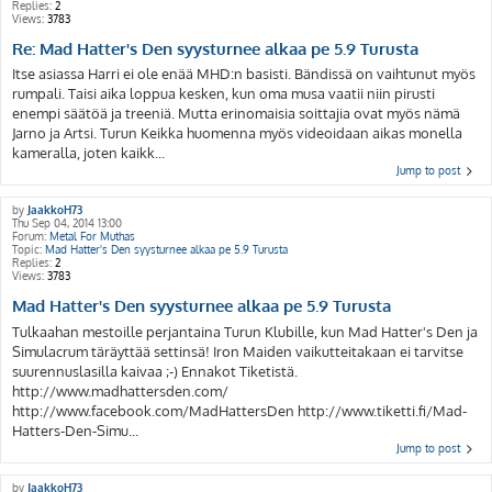
Replies:
2
Views:
3783
Re: Mad Hatter's Den syysturnee alkaa pe 5.9 Turusta
Itse asiassa Harri ei ole enää MHD:n basisti. Bändissä on vaihtunut myös
rumpali. Taisi aika loppua kesken, kun oma musa vaatii niin pirusti
enempi säätöä ja treeniä. Mutta erinomaisia soittajia ovat myös nämä
Jarno ja Artsi. Turun Keikka huomenna myös videoidaan aikas monella
kameralla, joten kaikk...
Jump to post
by
JaakkoH73
Thu Sep 04, 2014 13:00
Forum:
Metal For Muthas
Topic:
Mad Hatter's Den syysturnee alkaa pe 5.9 Turusta
Replies:
2
Views:
3783
Mad Hatter's Den syysturnee alkaa pe 5.9 Turusta
Tulkaahan mestoille perjantaina Turun Klubille, kun Mad Hatter's Den ja
Simulacrum täräyttää settinsä! Iron Maiden vaikutteitakaan ei tarvitse
suurennuslasilla kaivaa ;-) Ennakot Tiketistä.
http://www.madhattersden.com/
http://www.facebook.com/MadHattersDen http://www.tiketti.fi/Mad-
Hatters-Den-Simu...
Jump to post
by
JaakkoH73