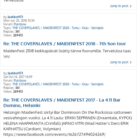
Tervetuloa!
Jump to post
by
JaakkoH73
Mon Jun 25, 2018 10:34
Forum:
Rainbow
Topic:
THE COVERSLAVES / MAIDENFEST 2020 - Turku - Oulu - Seinäjoki
Replies:
341
Views:
269413
Re: THE COVERSLAVES / MAIDENFEST 2018 - 7th Son tour
MaidenFest 2018 keikkapäivät lisätty tänne foorumille. Tervetuloa taas
\m/
Jump to post
by
JaakkoH73
Sat Oct 14, 2017 14:09
Forum:
Rainbow
Topic:
THE COVERSLAVES / MAIDENFEST 2020 - Turku - Oulu - Seinäjoki
Replies:
341
Views:
269413
Re: THE COVERSLAVES / MAIDENFEST 2017 - La 4.11 Bar
Domino, Helsinki
Helsingin MaidenFest siirtyi Bar Dominoon On the Rocksissa sattuneen
vesivahingon vuoksi. La 4.11 Laulu: ERKKI SEPPÄNEN (Dreamtale, KYPCK)
HELENA HAAPARANTA (Crimfall) JARNO VITRI (Mad Hatter's Den) ERIK
KARHATSU (Cardiant, Volymian)
https://www.facebook.com/events/1626727494024269/