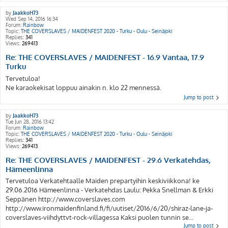
by
JaakkoH73
Wed Sep 14, 2016 16:34
Forum:
Rainbow
Topic:
THE COVERSLAVES / MAIDENFEST 2020 - Turku - Oulu - Seinäjoki
Replies:
341
Views:
269413
Re: THE COVERSLAVES / MAIDENFEST - 16.9 Vantaa, 17.9
Turku
Tervetuloa!
Ne karaokekisat loppuu ainakin n. klo 22 mennessä.
Jump to post
by
JaakkoH73
Tue Jun 28, 2016 13:42
Forum:
Rainbow
Topic:
THE COVERSLAVES / MAIDENFEST 2020 - Turku - Oulu - Seinäjoki
Replies:
341
Views:
269413
Re: THE COVERSLAVES / MAIDENFEST - 29.6 Verkatehdas,
Hämeenlinna
Tervetuloa Verkatehtaalle Maiden prepartyihin keskiviikkona! ke
29.06.2016 Hämeenlinna - Verkatehdas Laulu: Pekka Snellman & Erkki
Seppänen http://www.coverslaves.com
http://www.ironmaidenfinland.fi/fi/uutiset/2016/6/20/shiraz-lane-ja-
coverslaves-viihdyttvt-rock-villagessa Kaksi puolen tunnin se...
Jump to post