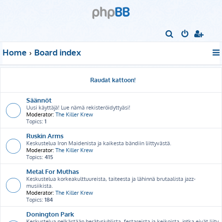
S
e
Home
Board index
a
r
Raudat kattoon!
c
h
Säännöt
Uusi käyttäjä! Lue nämä rekisteröidyttyäsi!
Moderator:
The Killer Krew
Topics:
1
Ruskin Arms
Keskustelua Iron Maidenista ja kaikesta bändiin liittyvästä.
Moderator:
The Killer Krew
Topics:
415
Metal For Muthas
Keskustelua korkeakulttuureista, taiteesta ja lähinnä brutaalista jazz-
musiikista.
Moderator:
The Killer Krew
Topics:
184
Donington Park
Keskustelua pelkästään herätysjuhlista, festareista ja keikoista, jotka eivät liity