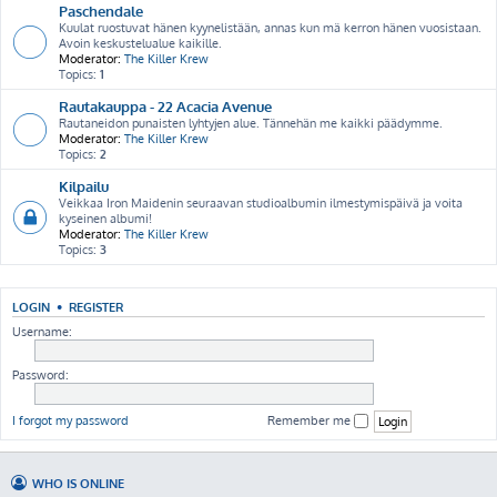
Paschendale
Kuulat ruostuvat hänen kyynelistään, annas kun mä kerron hänen vuosistaan.
Avoin keskustelualue kaikille.
Moderator:
The Killer Krew
Topics:
1
Rautakauppa - 22 Acacia Avenue
Rautaneidon punaisten lyhtyjen alue. Tännehän me kaikki päädymme.
Moderator:
The Killer Krew
Topics:
2
Kilpailu
Veikkaa Iron Maidenin seuraavan studioalbumin ilmestymispäivä ja voita
kyseinen albumi!
Moderator:
The Killer Krew
Topics:
3
LOGIN
•
REGISTER
Username:
Password:
I forgot my password
Remember me
WHO IS ONLINE